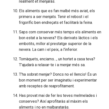
realment et menjaràs.
Els aliments que es fan malbé més aviat, els
primers a ser menjats. Tenir el rebost i el
frigorífic ben endreçats et facilitarà la feina.
Saps com conservar més temps els aliments en
bon estat a la nevera? Els derivats làctics i els
embotits, millor al prestatge superior de la
nevera. La carn i el peix, a l’inferior.
Tomàquets, enciams…, un hortet a casa teva?
T’ajudarà a relaxar-te i a menjar més sa.
T’ha sobrat menjar? Doncs no el llencis! És un
bon moment per ser imaginatiu i experimentar
amb receptes de reaprofitament.
Has provat mai de fer les teves melmelades i
conserves? Així aprofitaràs al màxim els
aliments i no en malbarataràs.