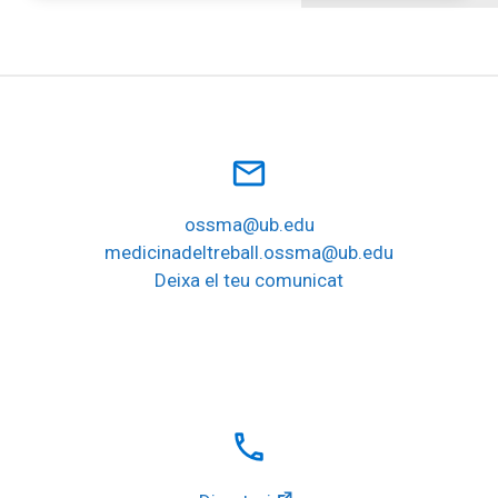
mail_outline
ossma@ub.edu
medicinadeltreball.ossma@ub.edu
Deixa el teu comunicat
local_phone