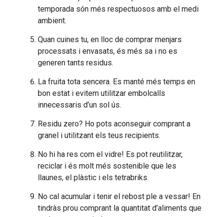
temporada són més respectuosos amb el medi
ambient.
Quan cuines tu, en lloc de comprar menjars
processats i envasats, és més sa i no es
generen tants residus.
La fruita tota sencera. Es manté més temps en
bon estat i evitem utilitzar embolcalls
innecessaris d’un sol ús.
Residu zero? Ho pots aconseguir comprant a
granel i utilitzant els teus recipients.
No hi ha res com el vidre! Es pot reutilitzar,
reciclar i és molt més sostenible que les
llaunes, el plàstic i els tetrabriks.
No cal acumular i tenir el rebost ple a vessar! En
tindràs prou comprant la quantitat d’aliments que