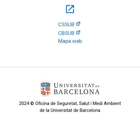
open_in_new
CSSUB
CBSUB
Mapa web
2024 © Oficina de Seguretat, Salut i Medi Ambient
de la Universitat de Barcelona