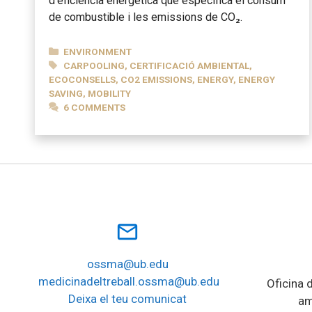
d’eficiència energètica que especifica el consum
de combustible i les emissions de CO₂.
CATEGORIES
ENVIRONMENT
TAGS
CARPOOLING
,
CERTIFICACIÓ AMBIENTAL
,
ECOCONSELLS
,
CO2 EMISSIONS
,
ENERGY
,
ENERGY
SAVING
,
MOBILITY
6 COMMENTS
mail_outline
ossma@ub.edu
medicinadeltreball.ossma@ub.edu
Oficina d
Deixa el teu comunicat
am