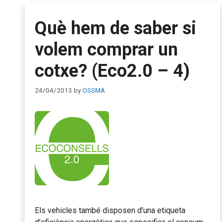
Què hem de saber si
volem comprar un
cotxe? (Eco2.0 – 4)
24/04/2013
by
OSSMA
Els vehicles també disposen d’una etiqueta