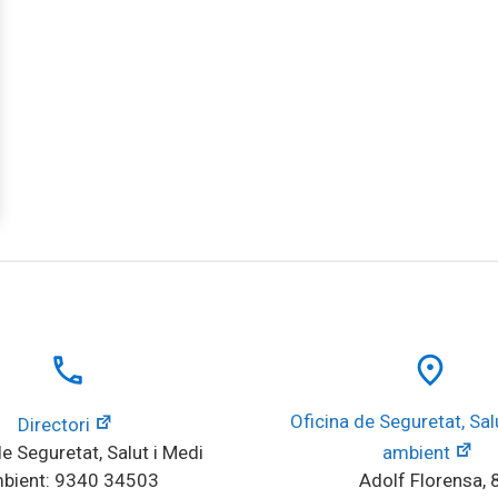
local_phone
place
Oficina de Seguretat, Salu
Directori
e Seguretat, Salut i Medi 
ambient
bient: 9340 34503
Adolf Florensa, 