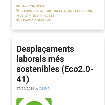
CATEGORIES
ENVIRONMENT
TAGS
CARPOOLING
,
ECOCONSELLS
,
CO2 EMISSIONS
,
MOBILITY
,
SDG11
,
ODS12
LEAVE A COMMENT
Desplaçaments
laborals més
sostenibles (Eco2.0-
41)
27/09/2016
by
OSSMA