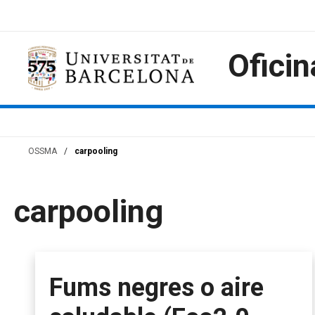
Skip
to
content
Oficin
OSSMA
/
carpooling
carpooling
Fums negres o aire