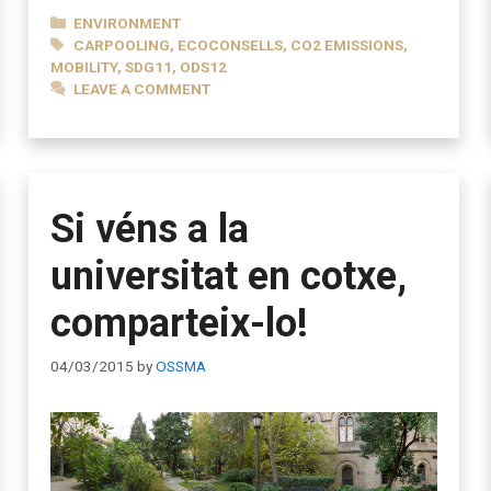
CATEGORIES
ENVIRONMENT
TAGS
CARPOOLING
,
ECOCONSELLS
,
CO2 EMISSIONS
,
MOBILITY
,
SDG11
,
ODS12
LEAVE A COMMENT
Si véns a la
universitat en cotxe,
comparteix-lo!
04/03/2015
by
OSSMA