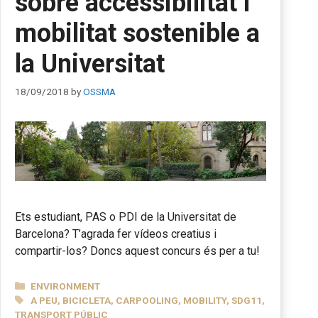
sobre accessibilitat i
mobilitat sostenible a
la Universitat
18/09/2018
by
OSSMA
Ets estudiant, PAS o PDI de la Universitat de
Barcelona? T’agrada fer vídeos creatius i
compartir-los? Doncs aquest concurs és per a tu!
CATEGORIES
ENVIRONMENT
TAGS
A PEU
,
BICICLETA
,
CARPOOLING
,
MOBILITY
,
SDG11
,
TRANSPORT PÚBLIC