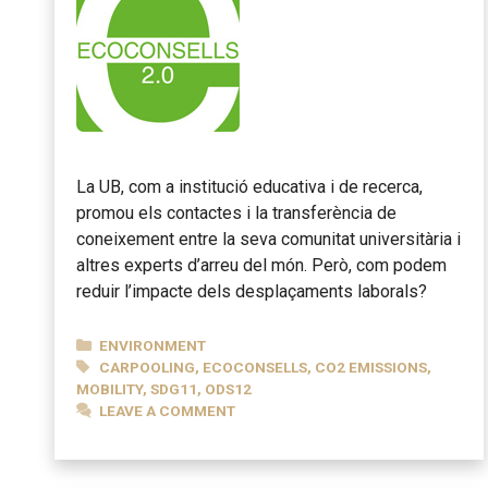
La UB, com a institució educativa i de recerca,
promou els contactes i la transferència de
coneixement entre la seva comunitat universitària i
altres experts d’arreu del món. Però, com podem
reduir l’impacte dels desplaçaments laborals?
CATEGORIES
ENVIRONMENT
TAGS
CARPOOLING
,
ECOCONSELLS
,
CO2 EMISSIONS
,
MOBILITY
,
SDG11
,
ODS12
LEAVE A COMMENT