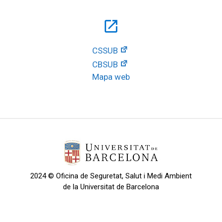
open_in_new
CSSUB
CBSUB
Mapa web
2024 © Oficina de Seguretat, Salut i Medi Ambient
de la Universitat de Barcelona