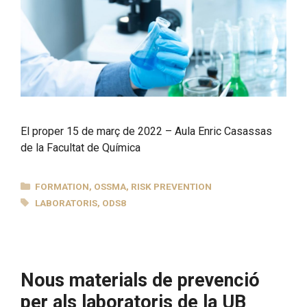
El proper 15 de març de 2022 – Aula Enric Casassas
de la Facultat de Química
CATEGORIES
FORMATION
,
OSSMA
,
RISK PREVENTION
TAGS
LABORATORIS
,
ODS8
Nous materials de prevenció
per als laboratoris de la UB