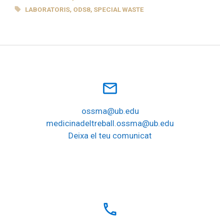
TAGS
LABORATORIS
,
ODS8
,
SPECIAL WASTE
mail_outline
ossma@ub.edu
medicinadeltreball.ossma@ub.edu
Deixa el teu comunicat
local_phone