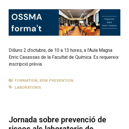
Dilluns 2 d’octubre, de 10 a 13 hores, a l’Aula Magna
Enric Casassas de la Facultat de Química. Es requereix
inscripció prèvia.
CATEGORIES
FORMATION
,
RISK PREVENTION
TAGS
LABORATORIS
Jornada sobre prevenció de
riscos als laboratoris de