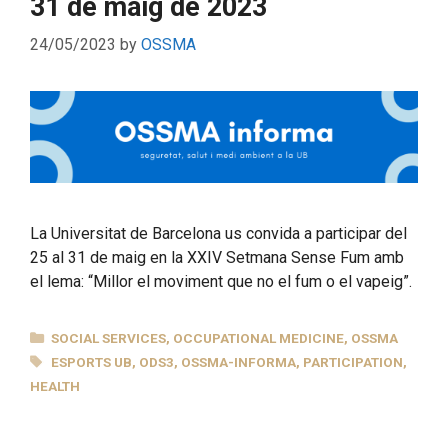
31 de maig de 2023
24/05/2023
by
OSSMA
La Universitat de Barcelona us convida a participar del
25 al 31 de maig en la XXIV Setmana Sense Fum amb
el lema: “Millor el moviment que no el fum o el vapeig”.
CATEGORIES
SOCIAL SERVICES
,
OCCUPATIONAL MEDICINE
,
OSSMA
TAGS
ESPORTS UB
,
ODS3
,
OSSMA-INFORMA
,
PARTICIPATION
,
HEALTH