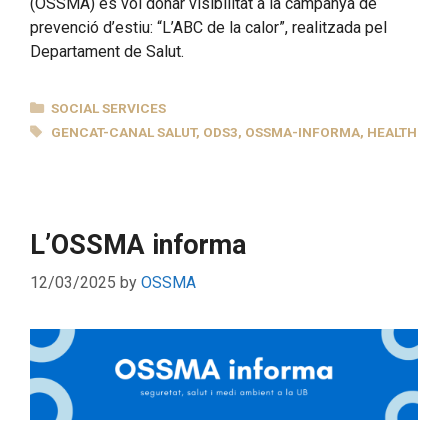
(OSSMA) es vol donar visibilitat a la campanya de
prevenció d’estiu: “L’ABC de la calor”, realitzada pel
Departament de Salut.
CATEGORIES
SOCIAL SERVICES
TAGS
GENCAT-CANAL SALUT
,
ODS3
,
OSSMA-INFORMA
,
HEALTH
L’OSSMA informa
12/03/2025
by
OSSMA