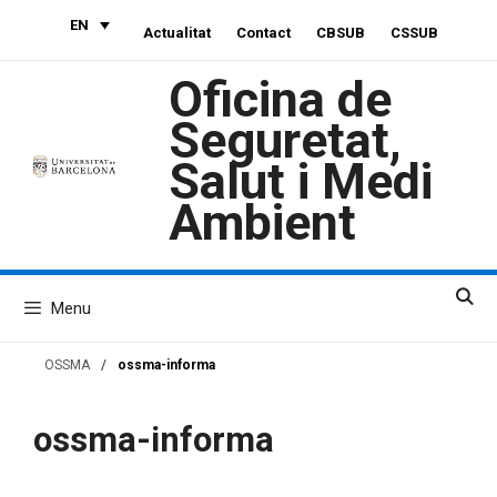
Skip
EN
Actualitat
Contact
CBSUB
CSSUB
to
content
Oficina de
Seguretat,
Salut i Medi
Ambient
Menu
OSSMA
/
ossma-informa
ossma-informa