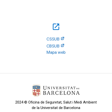
open_in_new
CSSUB
CBSUB
Mapa web
2024 © Oficina de Seguretat, Salut i Medi Ambient
de la Universitat de Barcelona