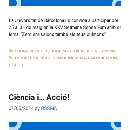
La Universitat de Barcelona us convida a participar del
25 al 31 de maig en la XXV Setmana Sense Fum amb el
lema: “Zero emissions també als teus pulmons”.
CATEGORIES
SOCIAL SERVICES
,
OCCUPATIONAL MEDICINE
,
OSSMA
TAGS
ESPORTS UB
,
ODS3
,
OSSMA-INFORMA
,
PARTICIPATION
,
HEALTH
Ciència i… Acció!
02/05/2024
by
OSSMA