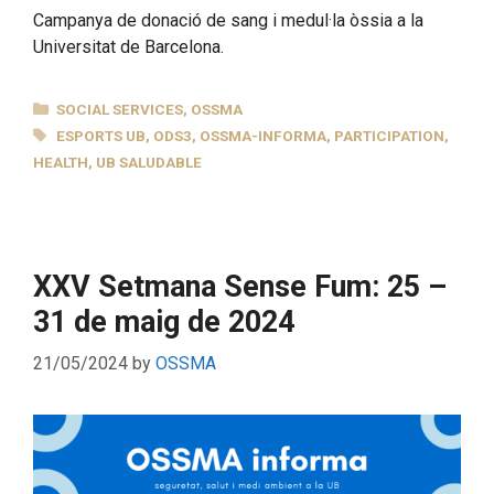
Campanya de donació de sang i medul·la òssia a la
Universitat de Barcelona.
CATEGORIES
SOCIAL SERVICES
,
OSSMA
TAGS
ESPORTS UB
,
ODS3
,
OSSMA-INFORMA
,
PARTICIPATION
,
HEALTH
,
UB SALUDABLE
XXV Setmana Sense Fum: 25 –
31 de maig de 2024
21/05/2024
by
OSSMA