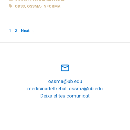
TAGS
ODS3
,
OSSMA-INFORMA
Page
Page
1
2
Next
→
mail_outline
ossma@ub.edu
medicinadeltreball.ossma@ub.edu
Deixa el teu comunicat