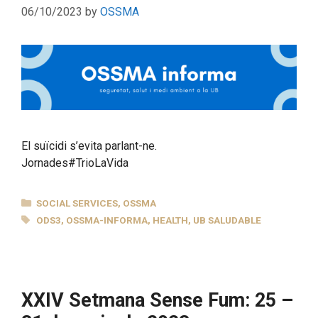
06/10/2023
by
OSSMA
El suïcidi s’evita parlant-ne.
Jornades#TrioLaVida
CATEGORIES
SOCIAL SERVICES
,
OSSMA
TAGS
ODS3
,
OSSMA-INFORMA
,
HEALTH
,
UB SALUDABLE
XXIV Setmana Sense Fum: 25 –