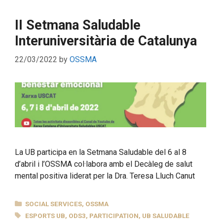
II Setmana Saludable
Interuniversitària de Catalunya
22/03/2022
by
OSSMA
La UB participa en la Setmana Saludable del 6 al 8
d’abril i l’OSSMA col·labora amb el Decàleg de salut
mental positiva liderat per la Dra. Teresa Lluch Canut
CATEGORIES
SOCIAL SERVICES
,
OSSMA
TAGS
ESPORTS UB
,
ODS3
,
PARTICIPATION
,
UB SALUDABLE