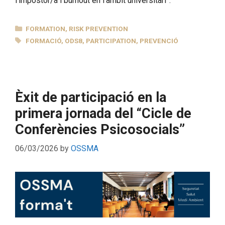
l’impostor/a i burnout en l’àmbit universitari”.
CATEGORIES
FORMATION
,
RISK PREVENTION
TAGS
FORMACIÓ
,
ODS8
,
PARTICIPATION
,
PREVENCIÓ
Èxit de participació en la
primera jornada del “Cicle de
Conferències Psicosocials”
06/03/2026
by
OSSMA