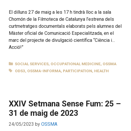
El dilluns 27 de maig a les 17 h tindrà lloc a la sala
Chomón de la Filmoteca de Catalunya l’estrena dels
curtmetratges documentals elaborats pels alumnes del
Màster oficial de Comunicació Especialitzada, en el
marc del projecte de divulgació científica “Ciència i…
Acció!”
CATEGORIES
SOCIAL SERVICES
,
OCCUPATIONAL MEDICINE
,
OSSMA
TAGS
ODS3
,
OSSMA-INFORMA
,
PARTICIPATION
,
HEALTH
XXIV Setmana Sense Fum: 25 –
31 de maig de 2023
24/05/2023
by
OSSMA