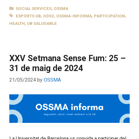
CATEGORIES
SOCIAL SERVICES
,
OSSMA
TAGS
ESPORTS UB
,
ODS3
,
OSSMA-INFORMA
,
PARTICIPATION
,
HEALTH
,
UB SALUDABLE
XXV Setmana Sense Fum: 25 –
31 de maig de 2024
21/05/2024
by
OSSMA
La Universitat de Barcelona us convida a participar del