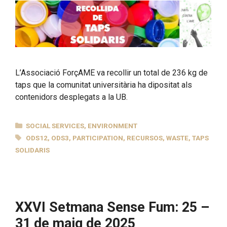
L’Associació ForçAME va recollir un total de 236 kg de
taps que la comunitat universitària ha dipositat als
contenidors desplegats a la UB.
CATEGORIES
SOCIAL SERVICES
,
ENVIRONMENT
TAGS
ODS12
,
ODS3
,
PARTICIPATION
,
RECURSOS
,
WASTE
,
TAPS
SOLIDARIS
XXVI Setmana Sense Fum: 25 –
31 de maig de 2025