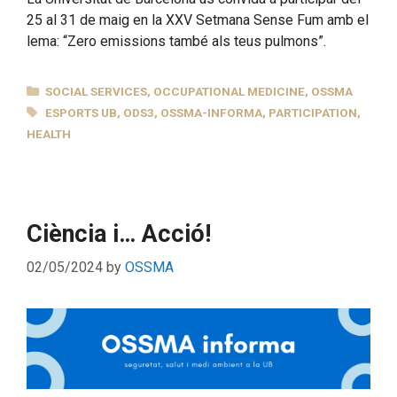
25 al 31 de maig en la XXV Setmana Sense Fum amb el
lema: “Zero emissions també als teus pulmons”.
CATEGORIES
SOCIAL SERVICES
,
OCCUPATIONAL MEDICINE
,
OSSMA
TAGS
ESPORTS UB
,
ODS3
,
OSSMA-INFORMA
,
PARTICIPATION
,
HEALTH
Ciència i… Acció!
02/05/2024
by
OSSMA