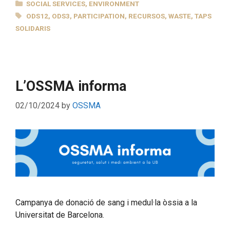
CATEGORIES
SOCIAL SERVICES
,
ENVIRONMENT
TAGS
ODS12
,
ODS3
,
PARTICIPATION
,
RECURSOS
,
WASTE
,
TAPS
SOLIDARIS
L’OSSMA informa
02/10/2024
by
OSSMA
Campanya de donació de sang i medul·la òssia a la
Universitat de Barcelona.