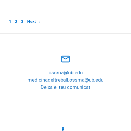
Page
Page
Page
1
2
3
Next
→
mail_outline
ossma@ub.edu
medicinadeltreball.ossma@ub.edu
Deixa el teu comunicat