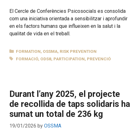
El Cercle de Conferències Psicosocials es consolida
com una iniciativa orientada a sensibilitzar i aprofundir
en els factors humans que influeixen en la salut i la
qualitat de vida en el treball.
CATEGORIES
FORMATION
,
OSSMA
,
RISK PREVENTION
TAGS
FORMACIÓ
,
ODS8
,
PARTICIPATION
,
PREVENCIÓ
Durant l’any 2025, el projecte
de recollida de taps solidaris ha
sumat un total de 236 kg
19/01/2026
by
OSSMA