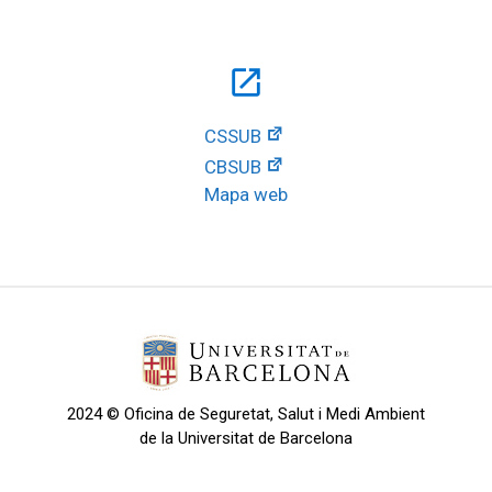
open_in_new
CSSUB
CBSUB
Mapa web
2024 © Oficina de Seguretat, Salut i Medi Ambient
de la Universitat de Barcelona