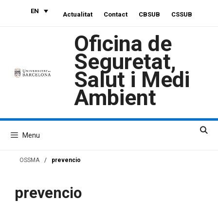
Skip
EN
Actualitat
Contact
CBSUB
CSSUB
to
content
Oficina de
Seguretat,
Salut i Medi
Ambient
Menu
OSSMA
/
prevencio
prevencio