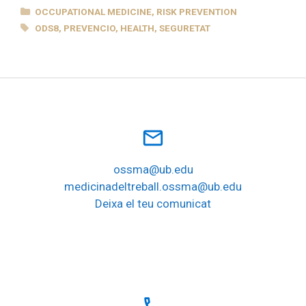
CATEGORIES
OCCUPATIONAL MEDICINE
,
RISK PREVENTION
TAGS
ODS8
,
PREVENCIO
,
HEALTH
,
SEGURETAT
mail_outline
ossma@ub.edu
medicinadeltreball.ossma@ub.edu
Deixa el teu comunicat
local_phone