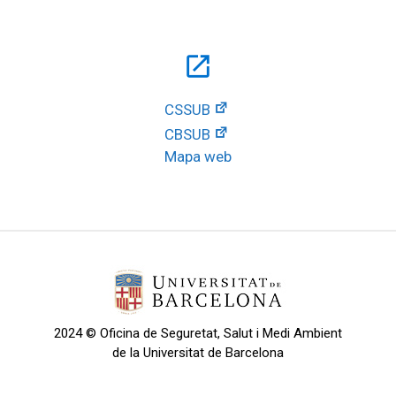
open_in_new
CSSUB
CBSUB
Mapa web
2024 © Oficina de Seguretat, Salut i Medi Ambient
de la Universitat de Barcelona