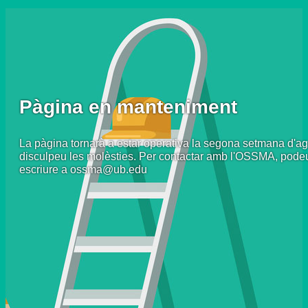
Pàgina en manteniment
La pàgina tornarà a estar operativa la segona setmana d'ag
disculpeu les molèsties. Per contactar amb l'OSSMA, pode
escriure a ossma@ub.edu