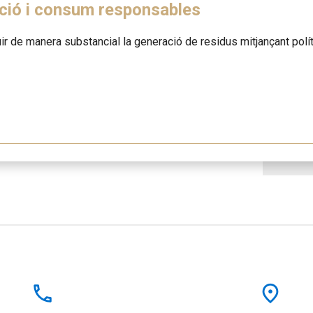
ció i consum responsables
ir de manera substancial la generació de residus mitjançant políti
local_phone
place