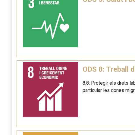
ODS 8: Treball 
8.8: Protegir els drets l
particular les dones mig