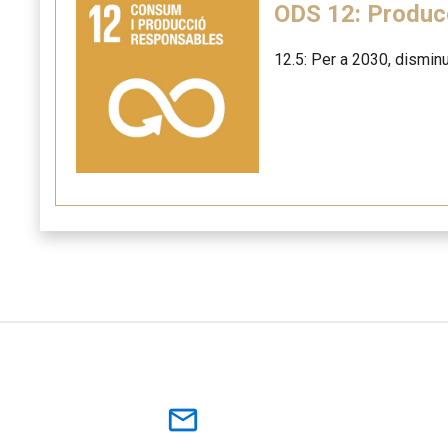
ODS 12: Produc
12.5: Per a 2030, disminu
mail_outline