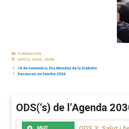
CATEGORÍAS
FORMACIÓN
ETIQUETAS
ODS12
,
ODS3
,
ODS8
14 de novembre, Dia Mundial de la Diabetis
Vacances en família 2026
ODS(‘s) de l’Agenda 203
ODS 3: Salut i b