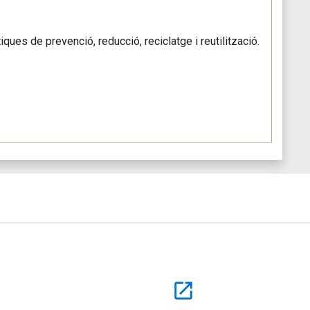
ques de prevenció, reducció, reciclatge i reutilització.
open_in_new