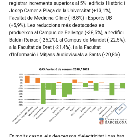
registrar increments superiors al 5%: edificis Històric i
Josep Carner a Plaça de la Universitat (+13,1%),
Facultat de Medicina-Clínic (+8,8%) i Esports UB
(+5,9%). Les reduccions més destacades es
produeixen al Campus de Bellvitge (-38,5%), a l’edifici
Baldiri Reixac (-25,2%), al Campus de Mundet (-22,5%),
a la Facultat de Dret (-21,4%), i a la Facultat
d’Informació i Mitjans Audiovisuals a Sants (-20,8%).
En molts casos, els descensos d’electricitat i gas han