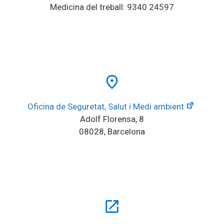
Medicina del treball: 9340 24597
place
Oficina de Seguretat, Salut i Medi ambient
Adolf Florensa, 8
08028, Barcelona
open_in_new