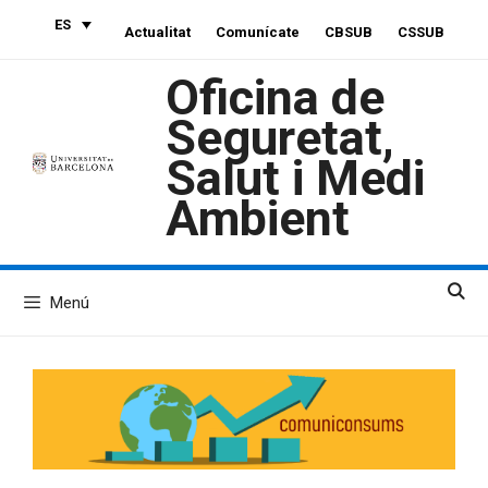
Saltar
ES
Actualitat
Comunícate
CBSUB
CSSUB
al
contenido
Oficina de
Seguretat,
Salut i Medi
Ambient
Menú