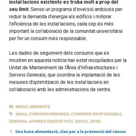
instal·lacions existents es troba molt a prop del
seu límit
. Sense un programa d’inversió ambiciós per
reduir la demanda d’energia als edificis i millorar
l’eficiència de les instal·lacions, cada cop és més
important la col·laboració de la comunitat universitària
per fer un consum més responsable.
Les dades de seguiment dels consums que es
mostren en aquesta notícia han estat recopilades per la
Unitat de Manteniment de l’Àrea d’Infraestructures i
Serveis Generals, que coordina la implantació de les
mesures d’optimització de les instal·lacions en
col·laboració amb les administracions de centre.
CATEGORÍAS
MEDIO AMBIENTE
ETIQUETAS
AGUA
,
COMUNICONSUMOS
,
CONSUMO RESPONSABLE
,
ENERGIA
,
AHORRO ENERGÉTICO
,
ODS12
,
ODS6
Una bona alimentació, clau per a la prevenció del càncer