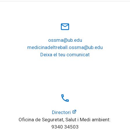
mail_outline
ossma@ub.edu
medicinadeltreball.ossma@ub.edu
Deixa el teu comunicat
local_phone
Directori
Oficina de Seguretat, Salut i Medi ambient: 
9340 34503