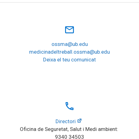
mail_outline
ossma@ub.edu
medicinadeltreball.ossma@ub.edu
Deixa el teu comunicat
local_phone
Directori
Oficina de Seguretat, Salut i Medi ambient: 
9340 34503