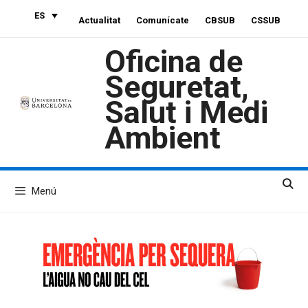
Saltar
ES
Actualitat
Comunícate
CBSUB
CSSUB
al
contenido
Oficina de
Seguretat,
Salut i Medi
Ambient
Menú