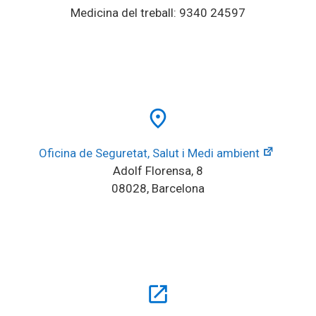
Medicina del treball: 9340 24597
place
Oficina de Seguretat, Salut i Medi ambient
Adolf Florensa, 8
08028, Barcelona
open_in_new