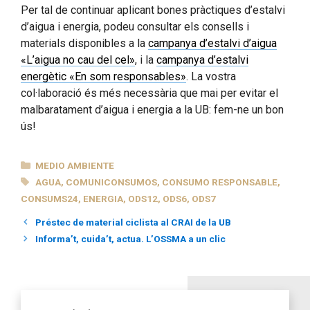
Per tal de continuar aplicant bones pràctiques d’estalvi
d’aigua i energia, podeu consultar els consells i
materials disponibles a la
campanya d’estalvi d’aigua
«L’aigua no cau del cel»
, i la
campanya d’estalvi
energètic «En som responsables»
. La vostra
col·laboració és més necessària que mai per evitar el
malbaratament d’aigua i energia a la UB: fem-ne un bon
ús!
CATEGORÍAS
MEDIO AMBIENTE
ETIQUETAS
AGUA
,
COMUNICONSUMOS
,
CONSUMO RESPONSABLE
,
CONSUMS24
,
ENERGIA
,
ODS12
,
ODS6
,
ODS7
Préstec de material ciclista al CRAI de la UB
Informa’t, cuida’t, actua. L’OSSMA a un clic