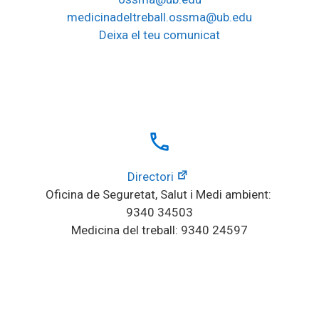
medicinadeltreball.ossma@ub.edu
Deixa el teu comunicat
local_phone
Directori
Oficina de Seguretat, Salut i Medi ambient: 
9340 34503
Medicina del treball: 9340 24597