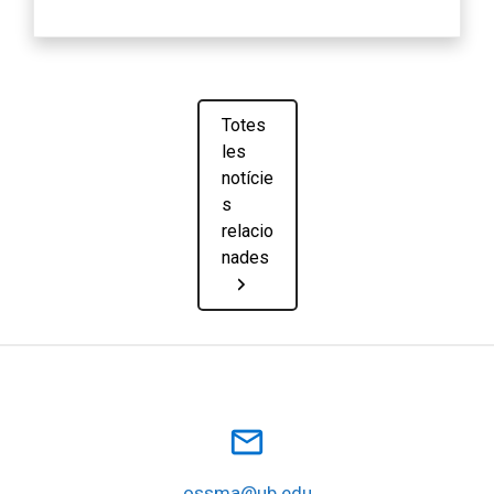
Totes
les
notície
s
relacio
nades
mail_outline
ossma@ub.edu