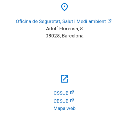
place
Oficina de Seguretat, Salut i Medi ambient
Adolf Florensa, 8
08028, Barcelona
open_in_new
CSSUB
CBSUB
Mapa web