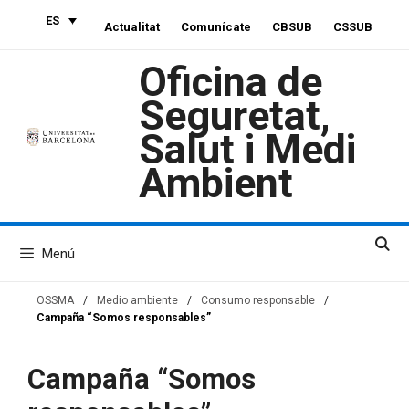
Saltar
ES
Actualitat
Comunícate
CBSUB
CSSUB
al
contenido
Oficina de
Seguretat,
Salut i Medi
Ambient
Menú
OSSMA
/
Medio ambiente
/
Consumo responsable
/
Campaña “Somos responsables”
Campaña “Somos