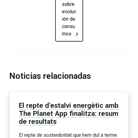
sobre
evoluc
ión de
consu
mos
Noticias relacionadas
El repte d’estalvi energètic amb
The Planet App finalitza: resum
de resultats
El repte de sostenibilitat que hem dut a terme