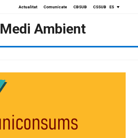
Actualitat
Comunícate
CBSUB
CSSUB
ES
i Medi Ambient