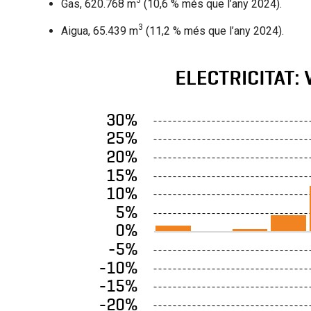
3
Gas, 620.768 m
(10,6 % més que l’any 2024).
3
Aigua, 65.439 m
(11,2 % més que l’any 2024).