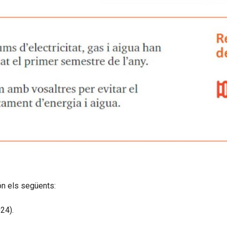
ón els següents:
24).