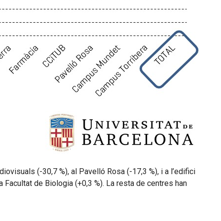
iovisuals (-30,7 %), al Pavelló Rosa (-17,3 %), i a l’edifici
la Facultat de Biologia (+0,3 %). La resta de centres han