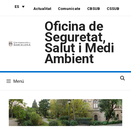
Saltar
ES
Actualitat
Comunícate
CBSUB
CSSUB
al
contenido
Oficina de
Seguretat,
Salut i Medi
Ambient
Menú