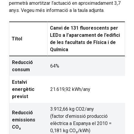
permetrà amortitzar l’actuació en aproximadament 3,7
anys. Vegeu més informació a la taula adjunta.
Canvi de 131 fluorescents per
LEDs a l’aparcament de l’edifici
Títol
de les facultats de Física i de
Química
Reducció
64%
consum
Estalvi
energètic
21.619,92 kWh/any
previst
3.912,66 kg CO2/any
Reducció
(factor d’emissió producció
emissions
elèctrica a Espanya el 2010 =
CO₂
0,181 kg CO₂/kWh)