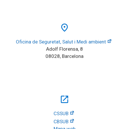
place
Oficina de Seguretat, Salut i Medi ambient
Adolf Florensa, 8
08028, Barcelona
open_in_new
CSSUB
CBSUB
Mapa web