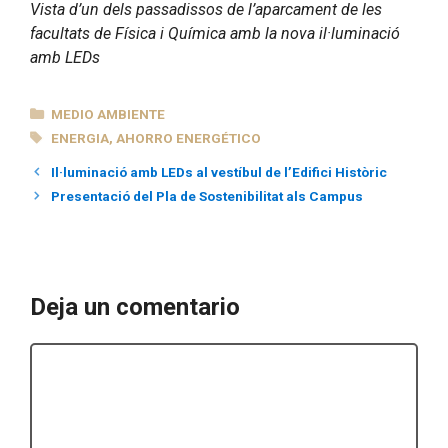
Vista d’un dels passadissos de l’aparcament de les
facultats de Física i Química amb la nova il·luminació
amb LEDs
CATEGORÍAS
MEDIO AMBIENTE
ETIQUETAS
ENERGIA
,
AHORRO ENERGÉTICO
Il·luminació amb LEDs al vestíbul de l’Edifici Històric
Presentació del Pla de Sostenibilitat als Campus
Deja un comentario
Comentario