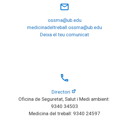
mail_outline
ossma@ub.edu
medicinadeltreball.ossma@ub.edu
Deixa el teu comunicat
local_phone
Directori
Oficina de Seguretat, Salut i Medi ambient: 
9340 34503
Medicina del treball: 9340 24597