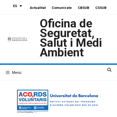
Saltar
ES
Actualitat
Comunícate
CBSUB
CSSUB
al
contenido
Oficina de
Seguretat,
Salut i Medi
Ambient
Menú