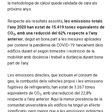
la metodologia de càlcul queda validada de cara als
pròxims anys.
Respecte als resultats assolits,
les emissions totals
l’any 2020 han estat de 15.419 tones equivalents de
CO
, amb una reducció del 62% respecte a l’any
2
anterior
, degut en bona part a les mesures aplicades
per contenir la pandèmia de COVID-19: tancament dels
edificis durant el segon trimestre i restricció de la
mobilitat amb docència i treball a distància durant bona
part de l’any.
Les emissions directes, que inclouen el consum de
gas, la combustió dels vehicles propis i les emissions
fugitives de refrigerants, han estat de 3.267 tones
equivalents de CO
, amb una reducció del 22,8%
2
respecte a l’any anterior. Aquí la menor presència de la
comunitat universitària als edificis ha tingut un efecte
significatiu, però menor que a les emissions indirectes,