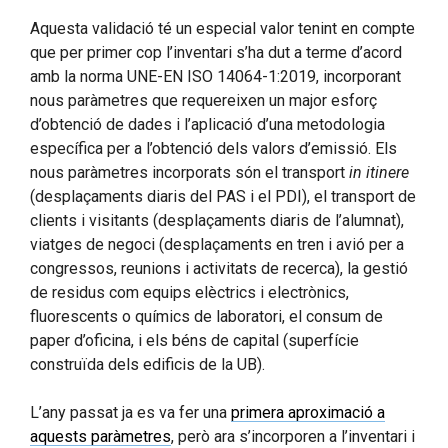
Aquesta validació té un especial valor tenint en compte
que per primer cop l’inventari s’ha dut a terme d’acord
amb la norma UNE-EN ISO 14064-1:2019, incorporant
nous paràmetres que requereixen un major esforç
d’obtenció de dades i l’aplicació d’una metodologia
específica per a l’obtenció dels valors d’emissió. Els
nous paràmetres incorporats són el transport
in itinere
(desplaçaments diaris del PAS i el PDI), el transport de
clients i visitants (desplaçaments diaris de l’alumnat),
viatges de negoci (desplaçaments en tren i avió per a
congressos, reunions i activitats de recerca), la gestió
de residus com equips elèctrics i electrònics,
fluorescents o químics de laboratori, el consum de
paper d’oficina, i els béns de capital (superfície
construïda dels edificis de la UB).
L’any passat ja es va fer una
primera aproximació a
aquests paràmetres
, però ara s’incorporen a l’inventari i