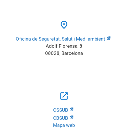
place
Oficina de Seguretat, Salut i Medi ambient
Adolf Florensa, 8
08028, Barcelona
open_in_new
CSSUB
CBSUB
Mapa web