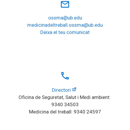
mail_outline
ossma@ub.edu
medicinadeltreball.ossma@ub.edu
Deixa el teu comunicat
local_phone
Directori
Oficina de Seguretat, Salut i Medi ambient: 
9340 34503
Medicina del treball: 9340 24597