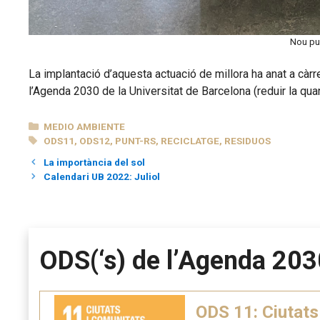
Nou pun
La implantació d’aquesta actuació de millora ha anat a c
l’Agenda 2030 de la Universitat de Barcelona (reduir la quant
CATEGORÍAS
MEDIO AMBIENTE
ETIQUETAS
ODS11
,
ODS12
,
PUNT-RS
,
RECICLATGE
,
RESIDUOS
La importància del sol
Calendari UB 2022: Juliol
ODS(‘s) de l’Agenda 203
ODS 11: Ciutats