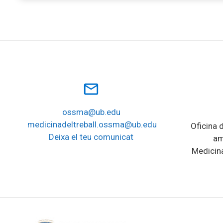
mail_outline
ossma@ub.edu
medicinadeltreball.ossma@ub.edu
Oficina d
Deixa el teu comunicat
am
Medicina