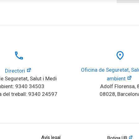
local_phone
place
Oficina de Seguretat, Salu
Directori
e Seguretat, Salut i Medi 
ambient
bient: 9340 34503
Adolf Florensa, 
 del treball: 9340 24597
08028, Barcelon
Avís legal
Botiga UB