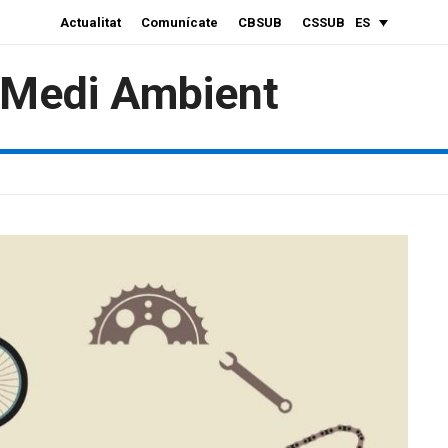
Actualitat
Comunícate
CBSUB
CSSUB
ES
i Medi Ambient