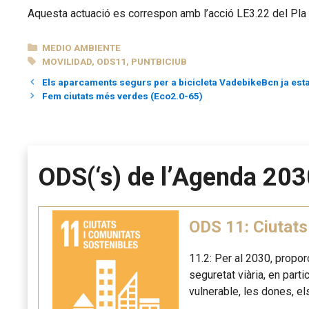
Aquesta actuació es correspon amb l’acció LE3.22 del Pla de
CATEGORÍAS
MEDIO AMBIENTE
ETIQUETAS
MOVILIDAD
,
ODS11
,
PUNTBICIUB
Els aparcaments segurs per a bicicleta VadebikeBcn ja esta
Fem ciutats més verdes (Eco2.0-65)
ODS(‘s) de l’Agenda 203
ODS 11: Ciutats
11.2: Per al 2030, propo
seguretat viària, en part
vulnerable, les dones, el