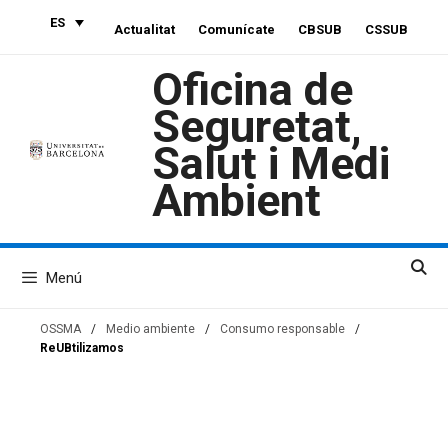
Saltar
ES
Actualitat
Comunícate
CBSUB
CSSUB
al
contenido
Oficina de
Seguretat,
Salut i Medi
Ambient
Menú
OSSMA
/
Medio ambiente
/
Consumo responsable
/
ReUBtilizamos