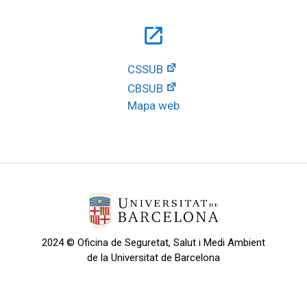
open_in_new
CSSUB
CBSUB
Mapa web
2024 © Oficina de Seguretat, Salut i Medi Ambient
de la Universitat de Barcelona