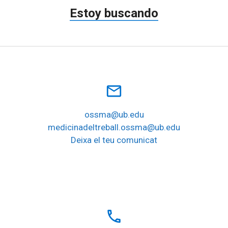
Estoy buscando
mail_outline
ossma@ub.edu
medicinadeltreball.ossma@ub.edu
Deixa el teu comunicat
local_phone