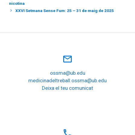
nicotina
XXVI Setmana Sense Fum: 25 – 31 de maig de 2025
mail_outline
ossma@ub.edu
medicinadeltreball.ossma@ub.edu
Deixa el teu comunicat
local_phone