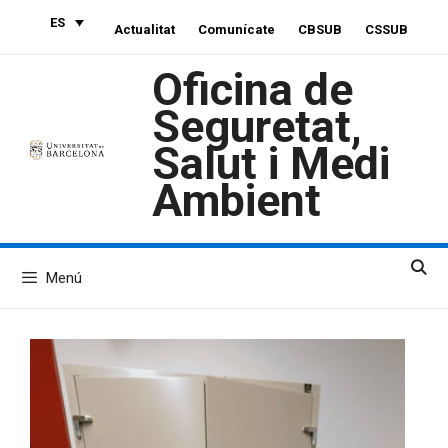
Saltar
ES
Actualitat
Comunícate
CBSUB
CSSUB
al
contenido
Oficina de
Seguretat,
Salut i Medi
Ambient
Menú