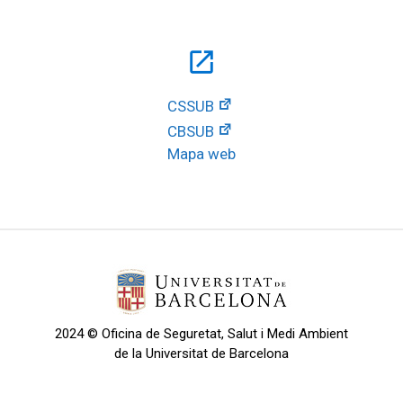
open_in_new
CSSUB
CBSUB
Mapa web
2024 © Oficina de Seguretat, Salut i Medi Ambient
de la Universitat de Barcelona