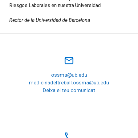
Riesgos Laborales en nuestra Universidad.
Rector de la Universidad de Barcelona
mail_outline
ossma@ub.edu
medicinadeltreball.ossma@ub.edu
Deixa el teu comunicat
local_phone