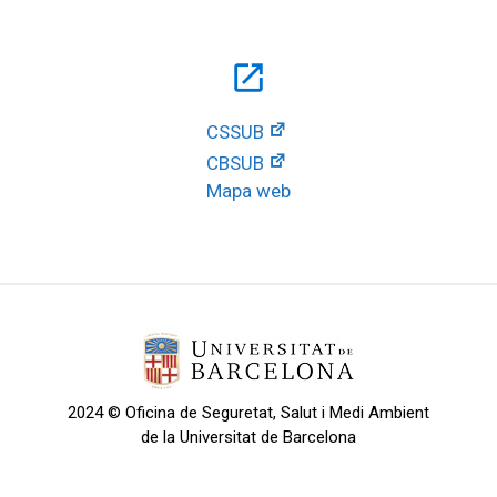
open_in_new
CSSUB
CBSUB
Mapa web
2024 © Oficina de Seguretat, Salut i Medi Ambient
de la Universitat de Barcelona