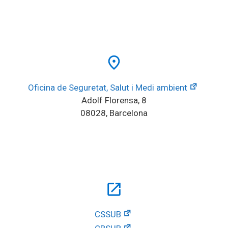
place
Oficina de Seguretat, Salut i Medi ambient
Adolf Florensa, 8
08028, Barcelona
open_in_new
CSSUB