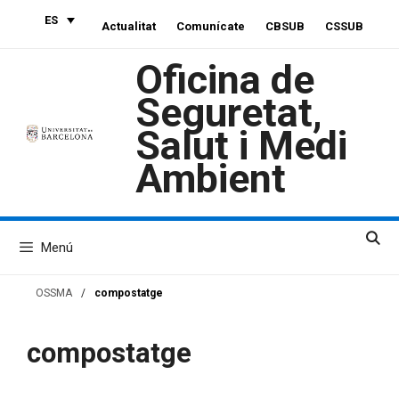
Saltar
ES
Actualitat
Comunícate
CBSUB
CSSUB
al
contenido
Oficina de
Seguretat,
Salut i Medi
Ambient
Menú
OSSMA
/
compostatge
compostatge