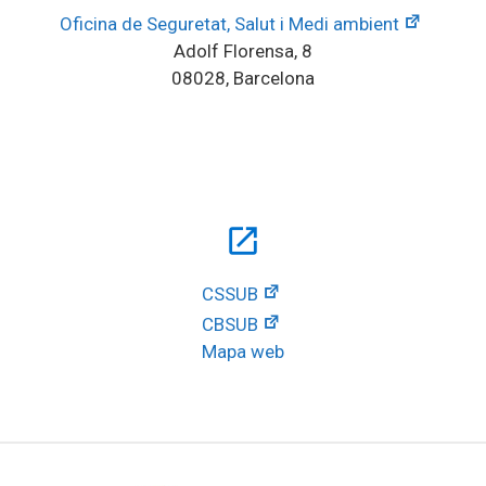
Oficina de Seguretat, Salut i Medi ambient
Adolf Florensa, 8
08028, Barcelona
open_in_new
CSSUB
CBSUB
Mapa web