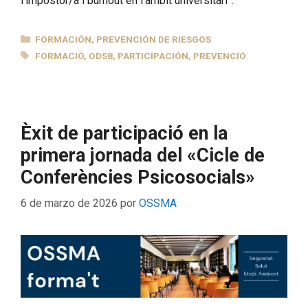
l’impostor/a i burnout en l’àmbit universitari”.
CATEGORÍAS
FORMACIÓN
,
PREVENCIÓN DE RIESGOS
ETIQUETAS
FORMACIÓ
,
ODS8
,
PARTICIPACIÓN
,
PREVENCIÓ
Èxit de participació en la
primera jornada del «Cicle de
Conferències Psicosocials»
6 de marzo de 2026
por
OSSMA