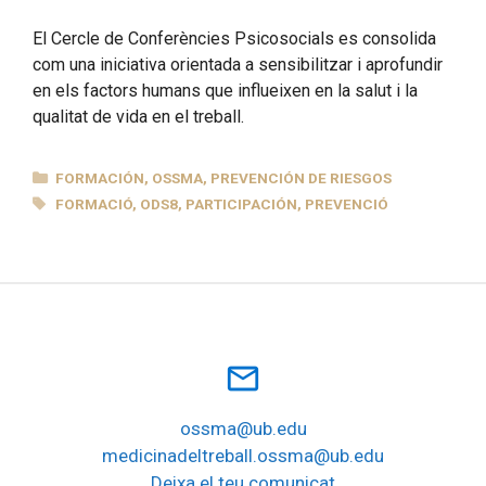
El Cercle de Conferències Psicosocials es consolida
com una iniciativa orientada a sensibilitzar i aprofundir
en els factors humans que influeixen en la salut i la
qualitat de vida en el treball.
CATEGORÍAS
FORMACIÓN
,
OSSMA
,
PREVENCIÓN DE RIESGOS
ETIQUETAS
FORMACIÓ
,
ODS8
,
PARTICIPACIÓN
,
PREVENCIÓ
mail_outline
ossma@ub.edu
medicinadeltreball.ossma@ub.edu
Deixa el teu comunicat