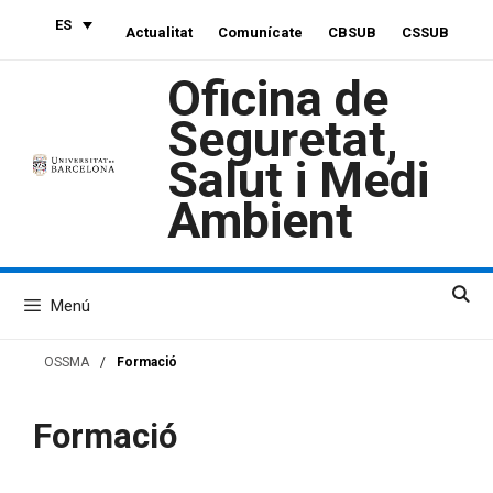
Saltar
ES
Actualitat
Comunícate
CBSUB
CSSUB
al
contenido
Oficina de
Seguretat,
Salut i Medi
Ambient
Menú
OSSMA
/
Formació
Formació