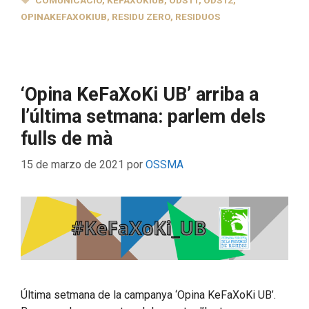
COMUNICACIÓ
,
KEFAXOKIUB
,
ODS11
,
ODS12
,
OPINAKEFAXOKIUB
,
RESIDU ZERO
,
RESIDUOS
‘Opina KeFaXoKi UB’ arriba a
l’última setmana: parlem dels
fulls de mà
15 de marzo de 2021
por
OSSMA
Última setmana de la campanya ‘Opina KeFaXoKi UB’.