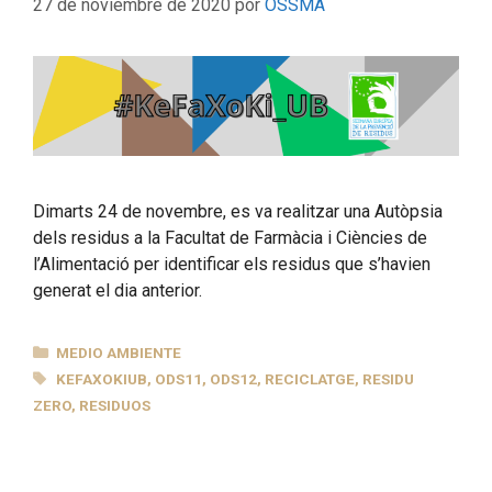
27 de noviembre de 2020
por
OSSMA
Dimarts 24 de novembre, es va realitzar una Autòpsia
dels residus a la Facultat de Farmàcia i Ciències de
l’Alimentació per identificar els residus que s’havien
generat el dia anterior.
CATEGORÍAS
MEDIO AMBIENTE
ETIQUETAS
KEFAXOKIUB
,
ODS11
,
ODS12
,
RECICLATGE
,
RESIDU
ZERO
,
RESIDUOS