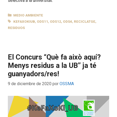
selectiva a la universitat.
CATEGORÍAS
MEDIO AMBIENTE
ETIQUETAS
KEFAXOKIUB
,
ODS11
,
ODS12
,
ODS4
,
RECICLATGE
,
RESIDUOS
El Concurs “Què fa això aquí?
Menys residus a la UB” ja té
guanyadors/res!
9 de diciembre de 2020
por
OSSMA