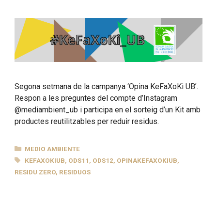
Segona setmana de la campanya ‘Opina KeFaXoKi UB’.
Respon a les preguntes del compte d’Instagram
@mediambient_ub i participa en el sorteig d’un Kit amb
productes reutilitzables per reduir residus.
CATEGORÍAS
MEDIO AMBIENTE
ETIQUETAS
KEFAXOKIUB
,
ODS11
,
ODS12
,
OPINAKEFAXOKIUB
,
RESIDU ZERO
,
RESIDUOS