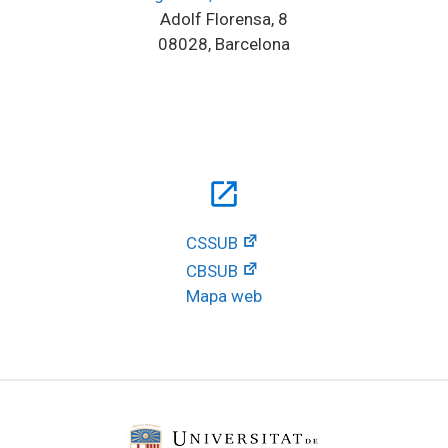
Adolf Florensa, 8
08028, Barcelona
open_in_new
CSSUB
CBSUB
Mapa web