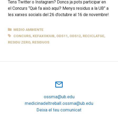
Tens Twitter o Instagram? Doncs ja pots participar en
el Concurs “Què fa això aquí? Menys residus a la UB” a
les xarxes socials del 26 d’octubre al 16 de novembre!
CATEGORÍAS
MEDIO AMBIENTE
ETIQUETAS
CONCURS
,
KEFAXOKIUB
,
ODS11
,
ODS12
,
RECICLATGE
,
RESIDU ZERO
,
RESIDUOS
mail_outline
ossma@ub.edu
medicinadeltreball.ossma@ub.edu
Deixa el teu comunicat