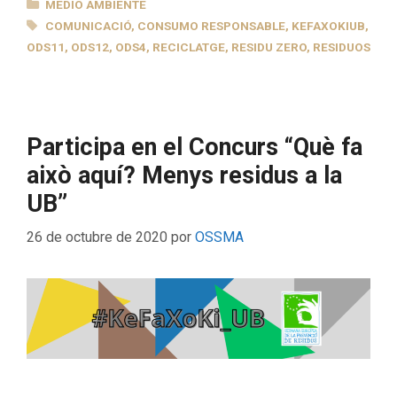
CATEGORÍAS
MEDIO AMBIENTE
ETIQUETAS
COMUNICACIÓ
,
CONSUMO RESPONSABLE
,
KEFAXOKIUB
,
ODS11
,
ODS12
,
ODS4
,
RECICLATGE
,
RESIDU ZERO
,
RESIDUOS
Participa en el Concurs “Què fa
això aquí? Menys residus a la
UB”
26 de octubre de 2020
por
OSSMA