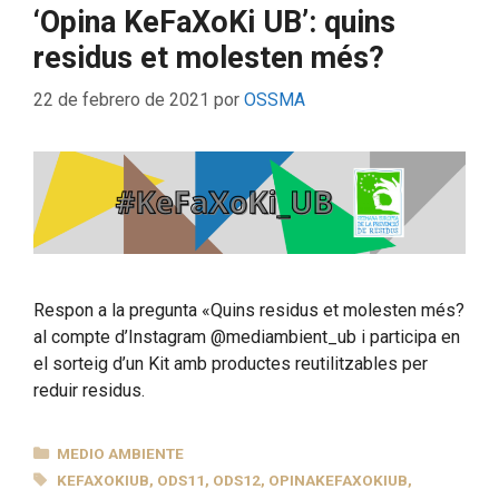
‘Opina KeFaXoKi UB’: quins
residus et molesten més?
22 de febrero de 2021
por
OSSMA
Respon a la pregunta «Quins residus et molesten més?
al compte d’Instagram @mediambient_ub i participa en
el sorteig d’un Kit amb productes reutilitzables per
reduir residus.
CATEGORÍAS
MEDIO AMBIENTE
ETIQUETAS
KEFAXOKIUB
,
ODS11
,
ODS12
,
OPINAKEFAXOKIUB
,