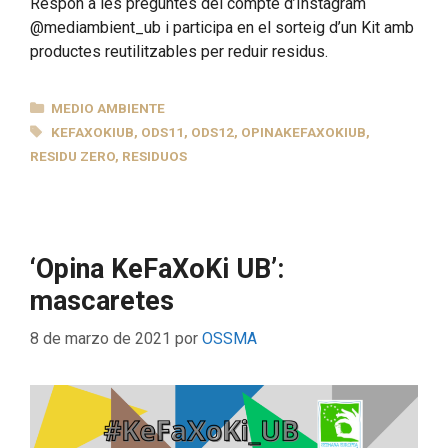
Respon a les preguntes del compte d’Instagram
@mediambient_ub i participa en el sorteig d’un Kit amb
productes reutilitzables per reduir residus.
CATEGORÍAS
MEDIO AMBIENTE
ETIQUETAS
KEFAXOKIUB
,
ODS11
,
ODS12
,
OPINAKEFAXOKIUB
,
RESIDU ZERO
,
RESIDUOS
‘Opina KeFaXoKi UB’:
mascaretes
8 de marzo de 2021
por
OSSMA