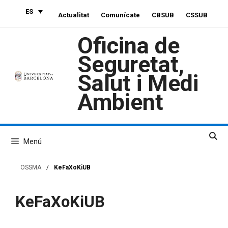
Saltar
ES
Actualitat
Comunícate
CBSUB
CSSUB
al
contenido
Oficina de
Seguretat,
Salut i Medi
Ambient
Menú
OSSMA
/
KeFaXoKiUB
KeFaXoKiUB