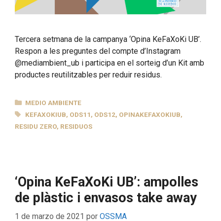
Tercera setmana de la campanya ‘Opina KeFaXoKi UB’.
Respon a les preguntes del compte d’Instagram
@mediambient_ub i participa en el sorteig d’un Kit amb
productes reutilitzables per reduir residus.
CATEGORÍAS
MEDIO AMBIENTE
ETIQUETAS
KEFAXOKIUB
,
ODS11
,
ODS12
,
OPINAKEFAXOKIUB
,
RESIDU ZERO
,
RESIDUOS
‘Opina KeFaXoKi UB’: ampolles
de plàstic i envasos take away
1 de marzo de 2021
por
OSSMA