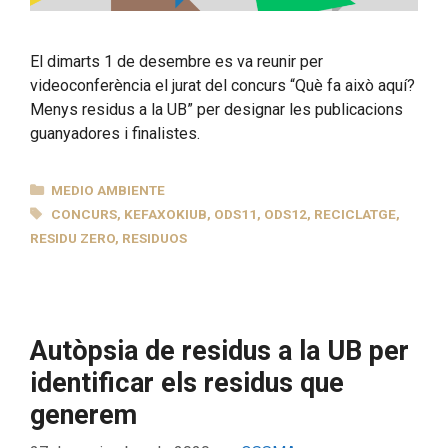
El dimarts 1 de desembre es va reunir per
videoconferència el jurat del concurs “Què fa això aquí?
Menys residus a la UB” per designar les publicacions
guanyadores i finalistes.
CATEGORÍAS
MEDIO AMBIENTE
ETIQUETAS
CONCURS
,
KEFAXOKIUB
,
ODS11
,
ODS12
,
RECICLATGE
,
RESIDU ZERO
,
RESIDUOS
Autòpsia de residus a la UB per
identificar els residus que
generem