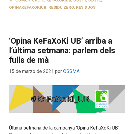
COMUNICACIÓ
,
KEFAXOKIUB
,
ODS11
,
ODS12
,
OPINAKEFAXOKIUB
,
RESIDU ZERO
,
RESIDUOS
‘Opina KeFaXoKi UB’ arriba a
l’última setmana: parlem dels
fulls de mà
15 de marzo de 2021
por
OSSMA
Última setmana de la campanya ‘Opina KeFaXoKi UB’.