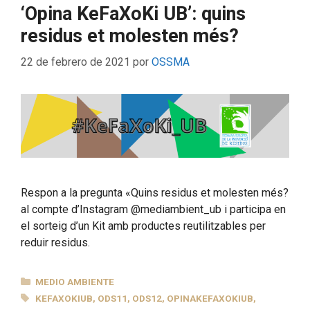
‘Opina KeFaXoKi UB’: quins
residus et molesten més?
22 de febrero de 2021
por
OSSMA
Respon a la pregunta «Quins residus et molesten més?
al compte d’Instagram @mediambient_ub i participa en
el sorteig d’un Kit amb productes reutilitzables per
reduir residus.
CATEGORÍAS
MEDIO AMBIENTE
ETIQUETAS
KEFAXOKIUB
,
ODS11
,
ODS12
,
OPINAKEFAXOKIUB
,