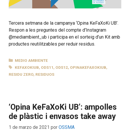
Tercera setmana de la campanya ‘Opina KeFaXoKi UB’.
Respon a les preguntes del compte d’Instagram
@mediambient_ub i participa en el sorteig d’un Kit amb
productes reutilitzables per reduir residus.
CATEGORÍAS
MEDIO AMBIENTE
ETIQUETAS
KEFAXOKIUB
,
ODS11
,
ODS12
,
OPINAKEFAXOKIUB
,
RESIDU ZERO
,
RESIDUOS
‘Opina KeFaXoKi UB’: ampolles
de plàstic i envasos take away
1 de marzo de 2021
por
OSSMA