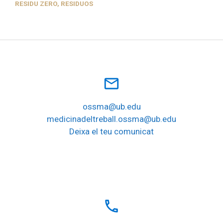
RESIDU ZERO
,
RESIDUOS
mail_outline
ossma@ub.edu
medicinadeltreball.ossma@ub.edu
Deixa el teu comunicat
local_phone