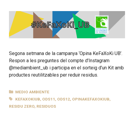
Segona setmana de la campanya ‘Opina KeFaXoKi UB’.
Respon a les preguntes del compte d’Instagram
@mediambient_ub i participa en el sorteig d’un Kit amb
productes reutilitzables per reduir residus.
CATEGORÍAS
MEDIO AMBIENTE
ETIQUETAS
KEFAXOKIUB
,
ODS11
,
ODS12
,
OPINAKEFAXOKIUB
,
RESIDU ZERO
,
RESIDUOS