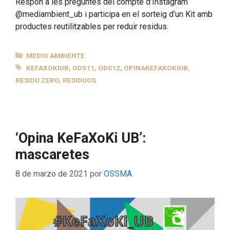
Respon a les preguntes del compte d’Instagram
@mediambient_ub i participa en el sorteig d’un Kit amb
productes reutilitzables per reduir residus.
CATEGORÍAS
MEDIO AMBIENTE
ETIQUETAS
KEFAXOKIUB
,
ODS11
,
ODS12
,
OPINAKEFAXOKIUB
,
RESIDU ZERO
,
RESIDUOS
‘Opina KeFaXoKi UB’:
mascaretes
8 de marzo de 2021
por
OSSMA