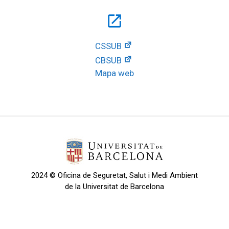
open_in_new
CSSUB
CBSUB
Mapa web
2024 © Oficina de Seguretat, Salut i Medi Ambient
de la Universitat de Barcelona