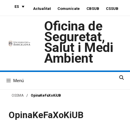
Saltar
ES
Actualitat
Comunícate
CBSUB
CSSUB
al
contenido
Oficina de
Seguretat,
Salut i Medi
Ambient
Menú
OSSMA
/
OpinaKeFaXoKiUB
OpinaKeFaXoKiUB