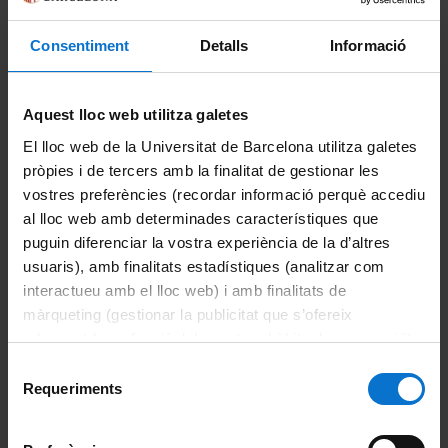
Consentiment
Detalls
Informació
Aquest lloc web utilitza galetes
El lloc web de la Universitat de Barcelona utilitza galetes
pròpies i de tercers amb la finalitat de gestionar les
El teu
compte
pot estar
compromès?
vostres preferències (recordar informació perquè accediu
al lloc web amb determinades característiques que
puguin diferenciar la vostra experiència de la d’altres
usuaris), amb finalitats estadístiques (analitzar com
interactueu amb el lloc web) i amb finalitats de
màrqueting (gestionar la publicitat que s’ofereix
adequant-la en funció dels vostres hàbits de navegació).
Per obtenir més informació sobre les galetes podeu
Selecció
consultar la
Política de galetes del lloc web de la
Requeriments
de
Universitat de Barcelona
.
consentiment
Verifica si un
fitxer o enllaç és maliciós