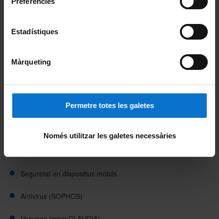
Preferències
Estadístiques
Seguretat de les dades
Què he de saber, què he de fer
Màrqueting
Què he de saber, què no he de fer
Permetre totes les galetes
Com protegim els sistemes d'informació UB
Seguretat al correu electrònic
Només utilitzar les galetes necessàries
Seguretat en les contrasenyes
Seguretat en dispositius mòbils
Antivirus (SOPHOS)
Vacunes (microCLAUDIA)