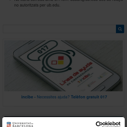
no autoritzats per ub.edu.
Sobre l'Àrea TIC
Directori
incibe -
Necessites ajuda?
Telèfon gratuït
017