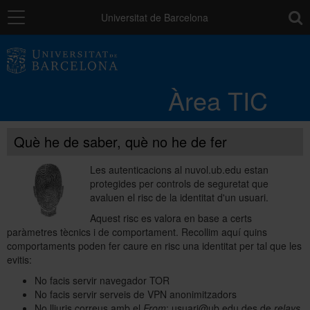
Navegació
toolb
Universitat de Barcelona
Entorn de treball
Àrea TIC
Núvol UB
Què he de saber, què no he de fer
Catàleg de serveis i tràmits
Les autenticacions al nuvol.ub.edu estan
protegides per controls de seguretat que
avaluen el risc de la identitat d'un usuari.
Suport a la Docència
Aquest risc es valora en base a certs
paràmetres tècnics i de comportament. Recollim aquí quins
comportaments poden fer caure en risc una identitat per tal que les
Seguretat de les dades
evitis:
No facis servir navegador TOR
No facis servir serveis de VPN anonimitzadors
PAU: necessites ajuda?
No lliuris correus amb el
From
: usuari@ub.edu des de
relays