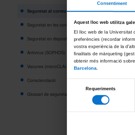
No donis 
Consentiment
Seguretat al correu electrònic
Aquest lloc web utilitza gal
Seguretat en les contrasenyes
El lloc web de la Universitat 
Seguretat en dispositius mòbils
preferències (recordar infor
vostra experiència de la d’al
els estem
Antivirus (SOPHOS)
finalitats de màrqueting (gest
Consulta
obtenir més informació sobre
malinten
Vacunes (microCLAUDIA)
Barcelona
.
través d
Conscienciació
Selecció
No obris 
Requeriments
de
Crea nor
Glossari de seguretat
consentiment
que envia