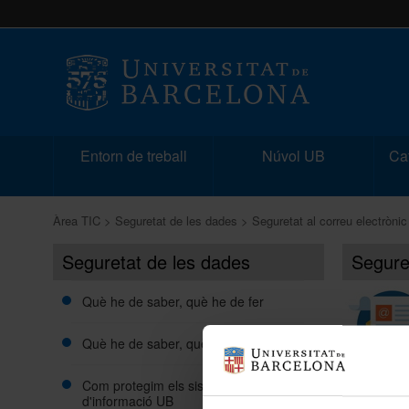
Entorn de treball
Núvol UB
Cat
Àrea TIC
Seguretat de les dades
Seguretat al correu electrònic
Seguretat de les dades
Seguret
Què he de saber, què he de fer
Què he de saber, què no he de fer
Com protegim els sistemes
d'informació UB