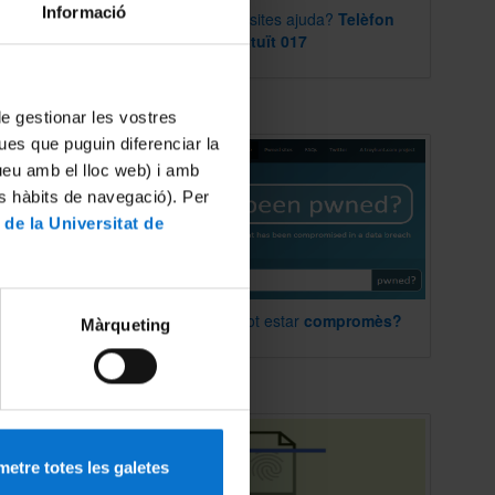
Informació
incibe -
Necessites ajuda?
Telèfon
gratuït
017
enerar
tes.
 teves
 de gestionar les vostres
menaces
ues que puguin diferenciar la
ions no
tueu amb el lloc web) i amb
es hàbits de navegació). Per
correu
 de la Universitat de
s-ho a
El teu
compte
pot estar
compromès?
Màrqueting
llaç o
emitent
nt en
ue
u no et
atges
 amb el
etre totes les galetes