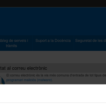
àleg de serveis i
Suport a la Docència
Seguretat de les 
tràmits
at al correu electrònic
El correu electrònic és la via més comuna d'entrada de tot tipus d
programari maliciós (malware)
.
És responsabilitat de cadascú de nosaltres tenir cura a l'hora clica
descarregar i executar adjunts.