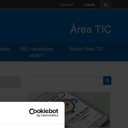
Català
Directori
Àrea TIC
dades
PAU: necessites
Sobre l'Àrea TIC
ajuda?
e
r enllaços o