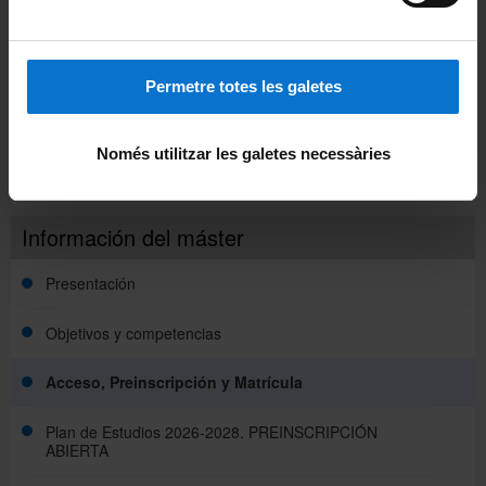
Sesión informativa abierta en streaming Máster MHGM y
Cursos Superiores Universitarios, 14 de mayo de 2025
Novedad MHGM | Fri Apr 25 02:00:00 CEST 2025
Permetre totes les galetes
Información Beca doctoral modelización proyecto
GREENHOOD
Només utilitzar les galetes necessàries
Novedad MHGM | Tue Apr 01 02:00:00 CEST 2025
Información del máster
Presentación
Objetivos y competencias
Acceso, Preinscripción y Matrícula
Plan de Estudios 2026-2028. PREINSCRIPCIÓN
ABIERTA