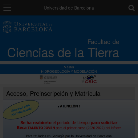
Navegación
toolb
Universidad de Barcelona
La Facultad
Facultad de
Ciencias de la Tierra
Estudios
Investigación
Calidad
Acceso, Preinscripción y Matrícula
Movilidad
Instituciones y empresas