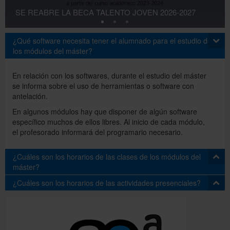
SE REABRE LA BECA TALENTO JOVEN 2026-2027
Servicios
¿Qué software necesita tener el alumnado para el estudio de
los módulos del máster?
Directorio
En relación con los softwares, durante el estudio del máster
se informa sobre el uso de herramientas o software con
antelación.
Català
En algunos módulos hay que disponer de algún software
específico muchos de ellos libres. Al inicio de cada módulo,
el profesorado informará del programario necesario.
English
¿Cuáles son los horarios de las clases de los módulos del
máster?
¿Cuáles son los horarios de las actividades presenciales?
Las clases de los módulos se realizan en formato híbrido
sincrónico (asistencia online o presencial):
Las actividades presenciales en Barcelona (España) se
- 1er curso del Máster: de lunes a jueves de 15:30h a
realizan durante dos semanas de febrero-marzo del primer
18:30h (horario en Barcelona-España)
año del máster. Para el alumnado del master, la asistencia