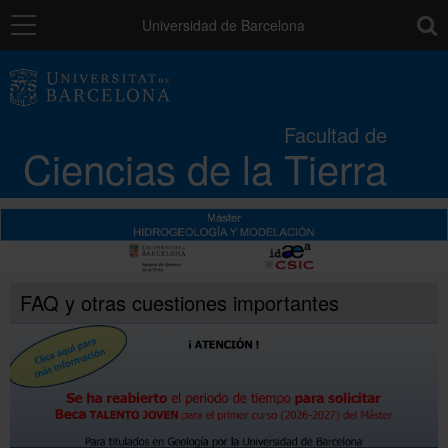
Navegación
toolb
Universidad de Barcelona
La Facultad
Facultad de
Ciencias de la Tierra
Estudios
Investigación
Calidad
FAQ y otras cuestiones importantes
Movilidad
Instituciones y empresas