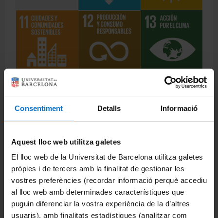
Consentiment
Detalls
Informació
Aquest lloc web utilitza galetes
Novedades
El lloc web de la Universitat de Barcelona utilitza galetes
pròpies i de tercers amb la finalitat de gestionar les
+ ·
vostres preferències (recordar informació perquè accediu
Oferta laboral en la a Asociación NOTIO – CTAC
al lloc web amb determinades característiques que
puguin diferenciar la vostra experiència de la d’altres
Novedad MHGM | Thu Jul 16 02:00:00 CEST 2026
usuaris), amb finalitats estadístiques (analitzar com