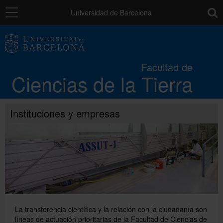
Navegación
toolb
Universidad de Barcelona
La Facultad
Facultad de
Ciencias de la Tierra
Estudios
Instituciones y empresas
Investigación
Calidad
Movilidad
La transferencia científica y la relación con la ciudadanía son
Instituciones y empresas
líneas de actuación prioritarias de la Facultad de Ciencias de