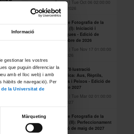
Cursos | Tue Oct 06 02:00:00
CEST 2026
Curs de Fotografia de la
Natura (I): Iniciació i
Informació
Tècniques - Edició de
novembre de 2026
Cursos | Tue Nov 17 01:00:00
CET 2026
 de gestionar les vostres
ues que puguin diferenciar la
Curs d'Il·lustració
tueu amb el lloc web) i amb
Científica: Aus, Rèptils,
, 7 i
Amfibis i Peixos - Edició de
es hàbits de navegació). Per
març de 2027
 de la Universitat de
Cursos | Tue Mar 02 01:00:00
CET 2027
Curs de Fotografia de la
Màrqueting
Natura (II): Perfeccionament
- Edició de maig de 2027