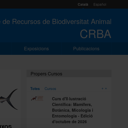
Català
Español
 de Recursos de Biodiversitat Animal
CRBA
Exposicions
Publicacions
Propers Cursos
+ +
Totes
Cursos
Curs d'Il·lustració
Científica: Mamífers,
Botànica, Micologia i
Entomologia - Edició
d'octubre de 2026
EIXOS