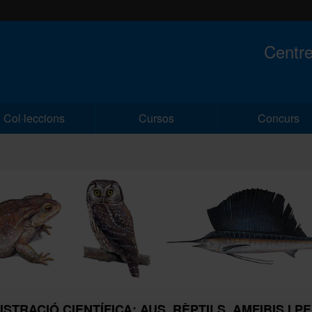
Centre
Col·leccions
Cursos
Concurs
USTRACIÓ CIENTÍFICA: AUS, RÈPTILS, AMFIBIS I P