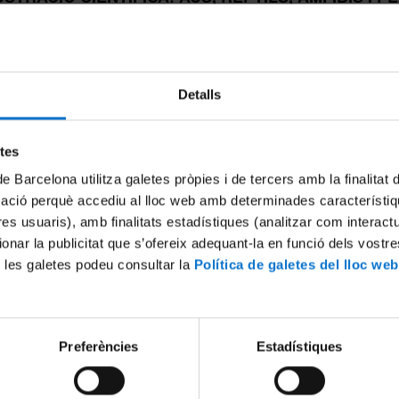
Edició de març de 2027
nerals
Detalls
 Curs:
rior Universitari (Títol Universitat de Barcelona).
etes
d'hores:
de Barcelona utilitza galetes pròpies i de tercers amb la finalitat
- convalidables per 3 Crèdits ECTS
mació perquè accediu al lloc web amb determinades característiq
tres usuaris), amb finalitats estadístiques (analitzar com interac
11, 16 i 18 de març de 2027 de 18h a 21h (sessions teòric-pràctiques), 6
ionar la publicitat que s’ofereix adequant-la en funció dels vostr
ç de 2027 (sortides pràctiques)
 les galetes podeu consultar la
Política de galetes del lloc web
t:
al
able:
Preferències
Estadístiques
o Mañosa