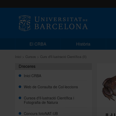
El CRBA
Història
Inici
Cursos
Curs d'Il·lustració Científica (II)
Dreceres
Inici CRBA
Web de Consulta de Col·leccions
Cursos d'Il·lustració Científica i
Fotografia de Natura
Concurs fotoNAT-UB
IL·L