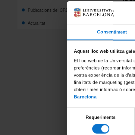
Publicacions del CRBA
Actualitat
Dades ge
Consentiment
Tipus de
Curs Supe
Aquest lloc web utilitza gal
Número 
El lloc web de la Universitat 
30 hores 
preferències (recordar infor
Dates:
vostra experiència de la d’al
2, 4, 9, 
finalitats de màrqueting (gest
13 de mar
obtenir més informació sobre
Barcelona
.
Modalita
Presenci
Selecció
Respons
Requeriments
de
Santiag
consentiment