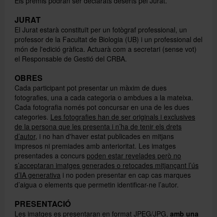
Els premis podran ser declarats deserts pel Jurat.
JURAT
El Jurat estarà constituït per un fotògraf professional, un
professor de la Facultat de Biologia (UB) i un professional del
món de l'edició gràfica. Actuarà com a secretari (sense vot)
el Responsable de Gestió del CRBA.
OBRES
Cada participant pot presentar un màxim de dues
fotografies, una a cada categoria o ambdues a la mateixa.
Cada fotografia només pot concursar en una de les dues
categories.
Les fotografies han de ser originals i exclusives
de la persona que les presenta i n’ha de tenir els drets
d’autor
, i no han d'haver estat publicades en mitjans
impresos ni premiades amb anterioritat. Les imatges
presentades a concurs
poden estar revelades però no
s’acceptaran imatges generades o retocades mitjançant l’ús
d’IA generativa
i no poden presentar en cap cas marques
d’aigua o elements que permetin identificar-ne l’autor.
PRESENTACIÓ
Les imatges es presentaran en format JPEG/JPG,
amb una