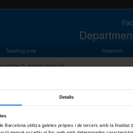
Fac
Department
Teaching units
Research
ve medicine. PI: Josep M. Canals Coll
ells and regenerative medicine. PI: Josep M. Canal
Detalls
etes
de Barcelona utilitza galetes pròpies i de tercers amb la finalitat
mació perquè accediu al lloc web amb determinades característiq