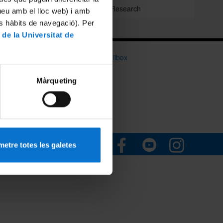
Clinic Campus Research
tueu amb el lloc web) i amb
es hàbits de navegació). Per
 de la Universitat de
Information mailbox
03 72 52
Màrqueting
Institutional social networks:
etre totes les galetes