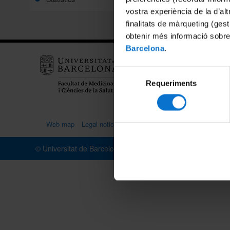
vostra experiència de la d’al
finalitats de màrqueting (gest
obtenir més informació sobre
Barcelona
.
Medici
Sunye
Selecció
Casan
Requeriments
de
consentiment
08014
Web map
Legal notice
Transparency portal (Catalan)
Coo
© Universitat de Barcelona