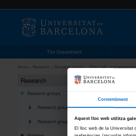
The Department
Home
Research
Research groups
Stem cells and regenerati
Research
Stem c
Share:
Research groups
Consentiment
Research groups by name
Aquest lloc web utilitza gal
Research groups by PI
El lloc web de la Universitat 
Statistics
preferències (recordar infor