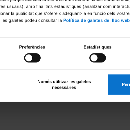
tres usuaris), amb finalitats estadístiques (analitzar com interac
ionar la publicitat que s’ofereix adequant-la en funció dels vostr
 les galetes podeu consultar la
Política de galetes del lloc web
ne Campus - Clínic August Pi i
dp.biomedicina@ub.edu
r
+34 93 403 52 78 / +34 93 4
ova, 143
Preferències
Estadístiques
 Barcelona
kie Policy
Només utilitzar les galetes
Perm
necessàries