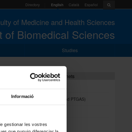
English
Català
Español
Directory
ulty of Medicine and Health Sciences
 of Biomedical Sciences
Studies
Portals and intranets
s Coll
Student portal
Informació
Intranet (PDI and PTGAS)
Campus Virtual
Alumni UB
 de gestionar les vostres
ues que puguin diferenciar la