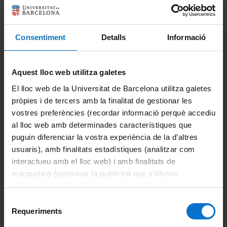
cell proliferation control, cell therapy and regenerative
medicine, neurophysiology of ionic channels, among others.
You will find the details of all of them in the section of
Español
Research Groups.
Consentiment
Detalls
Informació
Share:
Aquest lloc web utilitza galetes
El lloc web de la Universitat de Barcelona utilitza galetes
Portals and intranets
pròpies i de tercers amb la finalitat de gestionar les
Student portal
vostres preferències (recordar informació perquè accediu
al lloc web amb determinades característiques que
Intranet (PDI and PTGAS)
puguin diferenciar la vostra experiència de la d’altres
usuaris), amb finalitats estadístiques (analitzar com
Campus Virtual
interactueu amb el lloc web) i amb finalitats de
màrqueting (gestionar la publicitat que s’ofereix
Alumni UB
adequant-la en funció dels vostres hàbits de navegació).
Clinic Campus Research
Per obtenir més informació sobre les galetes podeu
Selecció
consultar la
Política de galetes del lloc web de la
Requeriments
de
Research
Universitat de Barcelona
.
consentiment