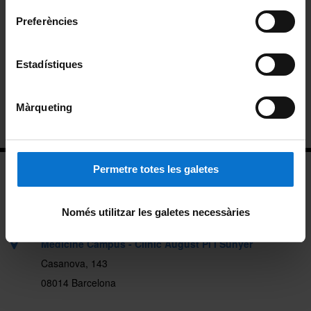
Research groups
Preferències
Research groups by name
Estadístiques
Research groups by PI
Màrqueting
Statistics
Permetre totes les galetes
Només utilitzar les galetes necessàries
Medicine Campus - Clínic August Pi i Sunyer
Casanova, 143
08014 Barcelona