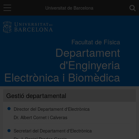
Navegació
toolb
Universitat de Barcelona
El Departament
Facultat de Física
Departament
Docència
d'Enginyeria
Recerca
Electrònica i Biomèdica
Transferència tecnològica
Gestió departamental
Director del Departament d'Electrònica
RRI (Recerca i innovació responsable)
Dr. Albert Cornet i Calveras
Secretari del Departament d'Electrònica
Directori
Dr. J. Daniel Prades Garcia