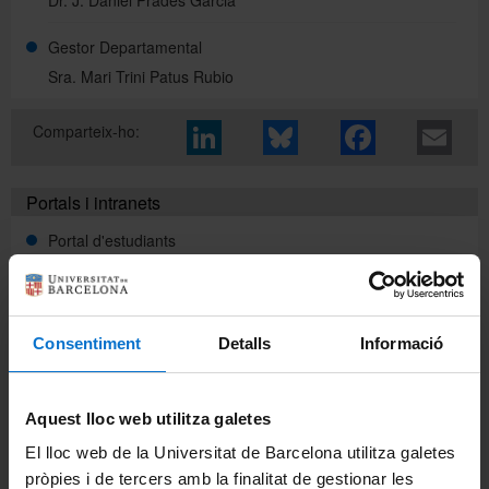
Gestor Departamental
English
Sra. Mari Trini Patus Rubio
Comparteix-ho:
Español
Portals i intranets
Portal d'estudiants
Intranet UB (PDI i PTGAS)
Campus Virtual
Consentiment
Detalls
Informació
Alumni UB
Aquest lloc web utilitza galetes
El Departament
El lloc web de la Universitat de Barcelona utilitza galetes
pròpies i de tercers amb la finalitat de gestionar les
Organització