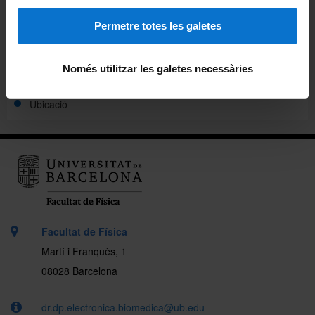
Multimèdia
Permetre totes les galetes
Normatives
Només utilitzar les galetes necessàries
Directori
Ubicació
Facultat de Física
Martí i Franquès, 1
08028 Barcelona
dr.dp.electronica.biomedica@ub.edu