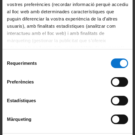
vostres preferències (recordar informació perquè accediu
Càrrecs i comissions
al lloc web amb determinades característiques que
puguin diferenciar la vostra experiència de la d’altres
Gestió departamental
usuaris), amb finalitats estadístiques (analitzar com
interactueu amb el lloc web) i amb finalitats de
Grups de recerca
màrqueting (gestionar la publicitat que s’ofereix
adequant-la en funció dels vostres hàbits de navegació).
Innovació i transferència tecnològica
Per obtenir més informació sobre les galetes podeu
Selecció
consultar la
Política de galetes del lloc web de la
Requeriments
de
Innovació Docent
Universitat de Barcelona
.
consentiment
Preferències
Divulgació Científica
Càrrecs de la UB
Estadístiques
Membres
Màrqueting
Actualitat