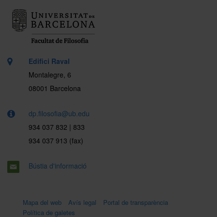
Edifici Raval
Montalegre, 6
08001 Barcelona
dp.filosofia@ub.edu
934 037 832 | 833
934 037 913 (fax)
Bústia d'informació
Mapa del web
Avís legal
Portal de transparència
Política de galetes