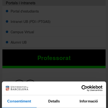
Portals i intranets
Portal d'estudiants
Intranet UB (PDI i PTGAS)
Campus Virtual
Alumni UB
Professorat
Consentiment
Detalls
Informació