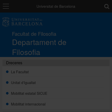
Navegació
toolb
Universitat de Barcelona
El Departament
Facultat de Filosofia
Docència
Departament de
Filosofia
Recerca
Dreceres
La Facultat
Publicacions
Unitat d'Igualtat
Directori
Mobilitat estatal SICUE
Mobilitat internacional