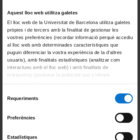
Aquest lloc web utilitza galetes
Novetats
El lloc web de la Universitat de Barcelona utilitza galetes
pròpies i de tercers amb la finalitat de gestionar les
+ actualitat
vostres preferències (recordar informació perquè accediu
Pensar a partir de Gaza. La filosofía ante
al lloc web amb determinades característiques que
la guerra colonial y el fascismo.
puguin diferenciar la vostra experiència de la d’altres
Agenda | Mon May 11 02:00:00 CEST 2026
usuaris), amb finalitats estadístiques (analitzar com
interactueu amb el lloc web) i amb finalitats de
màrqueting (gestionar la publicitat que s’ofereix
adequant-la en funció dels vostres hàbits de navegació).
Ja disponible el sisè episodi d’ἀκουστικός, el pòdcast de
la Facultat de Filosofia
Per obtenir més informació sobre les galetes podeu
Selecció
consultar la
Política de galetes del lloc web de la
Requeriments
Agenda | Tue May 05 02:00:00 CEST 2026
de
Universitat de Barcelona
.
consentiment
Book Manuscript Workshop “Linguistic
Preferències
Justice and Artificial Intelligence”
Agenda | Tue May 05 02:00:00 CEST 2026
Estadístiques