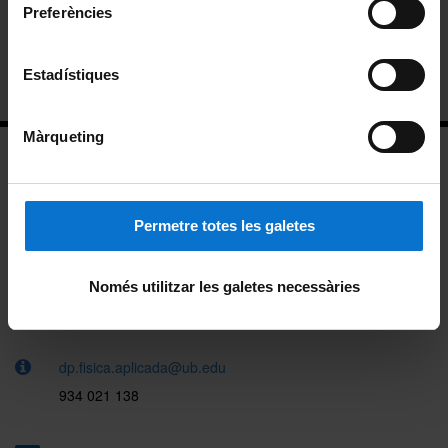
Preferències
Directori
Estadístiques
Ubicació
Màrqueting
Permetre totes les galetes
Facultat de Física (5a planta)
Martí i Franquès, 1
Només utilitzar les galetes necessàries
08028 Barcelona
dp.fisica.aplicada@ub.edu
934 021 138