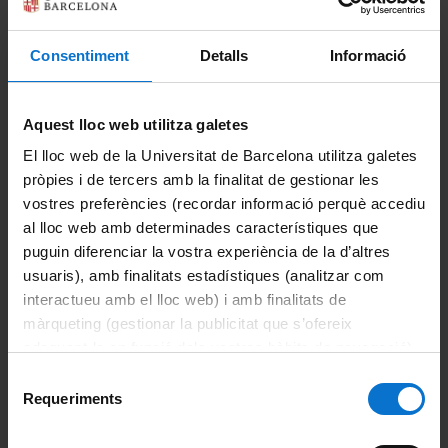
Portals i intranets
Consentiment
Detalls
Informació
Portal d'estudiants
Intranet UB (PDI i PTGAS)
Aquest lloc web utilitza galetes
El lloc web de la Universitat de Barcelona utilitza galetes
Campus Virtual
pròpies i de tercers amb la finalitat de gestionar les
Alumni UB
vostres preferències (recordar informació perquè accediu
al lloc web amb determinades característiques que
El Departament
puguin diferenciar la vostra experiència de la d’altres
usuaris), amb finalitats estadístiques (analitzar com
Organització
interactueu amb el lloc web) i amb finalitats de
màrqueting (gestionar la publicitat que s’ofereix
Membres
adequant-la en funció dels vostres hàbits de navegació).
Per obtenir més informació sobre les galetes podeu
Selecció
Normativa
consultar la
Política de galetes del lloc web de la
Requeriments
de
Universitat de Barcelona
.
consentiment
Actualitat