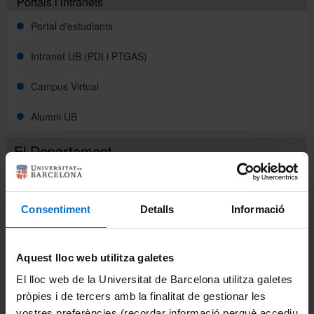
Portals i intranets
Portal d'estudiants
Intranet UB (PDI i PTGAS)
Campus Virtual
Alumni UB
El Departament
Història
Consentiment
Detalls
Informació
Actualitat
Organització
Aquest lloc web utilitza galetes
Direcció
El lloc web de la Universitat de Barcelona utilitza galetes
pròpies i de tercers amb la finalitat de gestionar les
Administració
vostres preferències (recordar informació perquè accediu