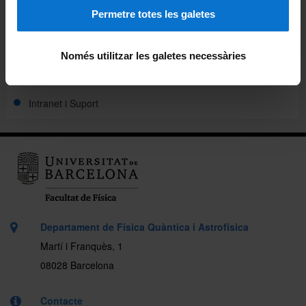
Directori UB d'FQA
Permetre totes les galetes
Normatives
Només utilitzar les galetes necessàries
Ubicació
Intranet i Suport
Departament de Física Quàntica i Astrofísica
Martí i Franquès, 1
08028 Barcelona
Contacte