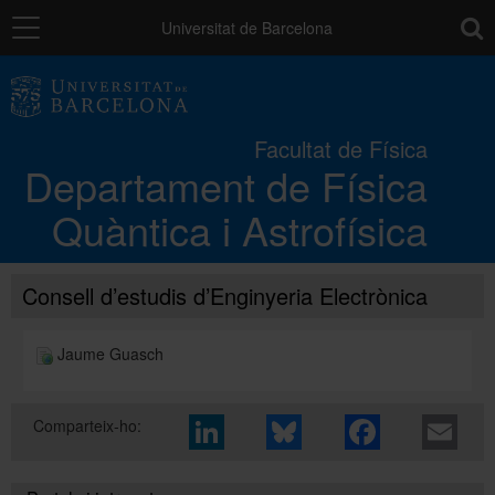
Navegació
toolb
Universitat de Barcelona
El Departament
Facultat de Física
Departament de Física
Docència
Quàntica i Astrofísica
Recerca
Consell d’estudis d’Enginyeria Electrònica
Directori
Jaume Guasch
Comparteix-ho: