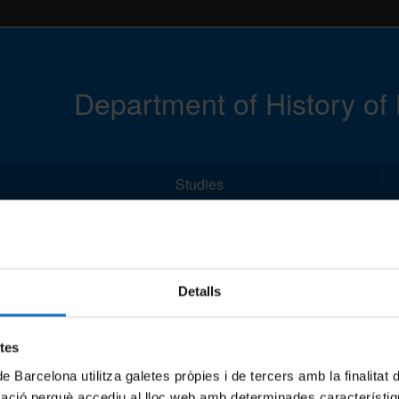
Department of History o
Studies
l
Detalls
ebsite
etes
brief | 25-02-2021
de Barcelona utilitza galetes pròpies i de tercers amb la finalitat
mació perquè accediu al lloc web amb determinades característiq