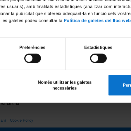
We present you a new department 
tres usuaris), amb finalitats estadístiques (analitzar com interac
where you can find in detail all the
ionar la publicitat que s’ofereix adequant-la en funció dels vostr
information about the organization, 
and research of the three areas of
 les galetes podeu consultar la
Política de galetes del lloc web
knowledge that form it.
Preferències
Estadístiques
Només utilitzar les galetes
Perm
ty of Law
dp.historia.dret@ub.edu
necessàries
al, 684
934 024 441
 Barcelona
lan)
Cookie Policy