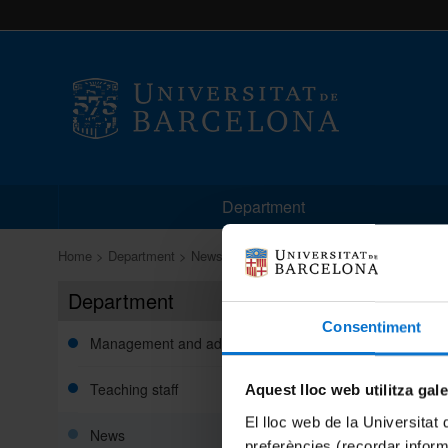
Department
Home
Department
News
In detail
Department
In detai
Consentiment
New w
Management and administration
Teaching staff
Aquest lloc web utilitza gal
News in 
El lloc web de la Universitat 
News
preferències (recordar infor