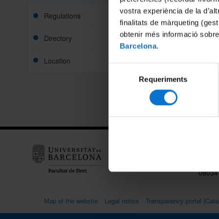
vostra experiència de la d’al
Regulations
finalitats de màrqueting (gest
obtenir més informació sobre
Directory
Barcelona
.
Location
Selecció
Share:
Requeriments
de
consentiment
Print
Facul
Diagon
08034
Map of the website
Legal notice
Transparency portal (Cata