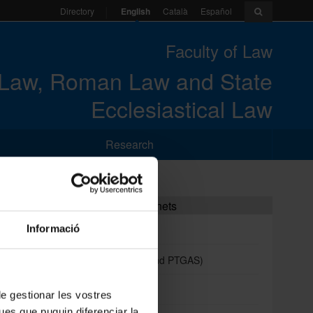
English
Català
Español
Directory
Faculty of Law
f Law, Roman Law and State
Ecclesiastical Law
Research
Portals and intranets
Informació
Student portal
Intranet (PDI and PTGAS)
Campus Virtual
 de gestionar les vostres
ues que puguin diferenciar la