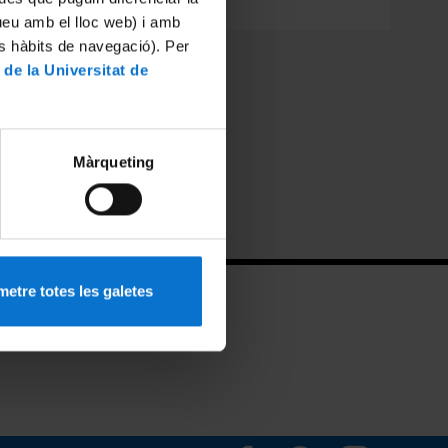
website
Alumni UB
tueu amb el lloc web) i amb
es hàbits de navegació). Per
studies
 de la Universitat de
Màrqueting
etre totes les galetes
Mailbox