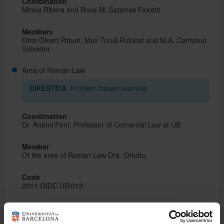
Coordination
Mireia Ribera and Rosa M. Satorras Fioretti
Members
Oriol Oleart Piquet, Max Turull Rubinat and M.A. Cañivano
Salvador
Area of Roman Law
DIKESTEIA
. Problem-based learning
Coordination
Dr. Antoni Font. Professor of Comercial Law at UB
Member
Of the area of Roman Law Dra. Ortuño.
Code
2011 GIDC UB/013
GIDPRIVAT