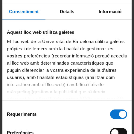
Consentiment
Detalls
Informació
Coordination
Dra. Patricia Panero. Prof. Titular UB
Members
Aquest lloc web utilitza galetes
of the area of Roman Law Dra.Dicenta, Dra. Domínguez,
Dra. Duplá, Prof. Mesanza.
El lloc web de la Universitat de Barcelona utilitza galetes
pròpies i de tercers amb la finalitat de gestionar les
Code
vostres preferències (recordar informació perquè accediu
GIDCUB- 13/082
al lloc web amb determinades característiques que
puguin diferenciar la vostra experiència de la d’altres
usuaris), amb finalitats estadístiques (analitzar com
State Ecclesiastical Law
interactueu amb el lloc web) i amb finalitats de
màrqueting (gestionar la publicitat que s’ofereix
Campus Multimodal
: Piloting voice support
reading
adequant-la en funció dels vostres hàbits de navegació).
Per obtenir més informació sobre les galetes podeu
Selecció
Coordination
consultar la
Política de galetes del lloc web de la
Requeriments
de
Mireia Ribera i Rosa M. Satorras Fioretti
Universitat de Barcelona
.
consentiment
Members
Preferències