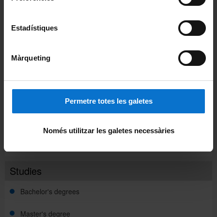
Oriol Oleart Piquet, Max Turull Rubinat and M.A. Cañivano
Salvador
Estadístiques
Share:
Màrqueting
Portals and intranets
Student portal
Permetre totes les galetes
Intranet (PDI and PTGAS)
Campus Virtual
Només utilitzar les galetes necessàries
Alumni UB
Studies
Bachelor's degrees
Master's degree