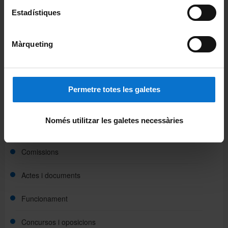
Estadístiques
Portal d'estudiants
Intranet UB (PDI i PTGAS)
Màrqueting
Campus Virtual
Alumni UB
Permetre totes les galetes
Web de la Facultat
Només utilitzar les galetes necessàries
Gestió interna
Comissions
Actes i documents
Funcionament
Concursos i oposicions