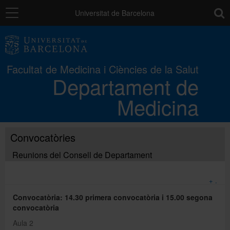
Navegació
toolb
Universitat de Barcelona
El Departament
Facultat de Medicina i Ciències de la Salut
Departament de
Estudis
Medicina
Recerca
Convocatòries
Gestió interna
Reunions del Consell de Departament
+ .
Directori
Convocatòria: 14.30 primera convocatòria i 15.00 segona
convocatòria
Aula 2