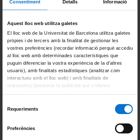
Consentiment
Detalls
Informació
convocatòria
Aula 2. Campus Clínic (1a planta)
Aquest lloc web utilitza galetes
Avís | Tue Nov 28 01:00:00 CET 2017
El lloc web de la Universitat de Barcelona utilitza galetes
Convocatòria: 14.30 primera convocatòria i 15.00 segona
pròpies i de tercers amb la finalitat de gestionar les
convocatòria
vostres preferències (recordar informació perquè accediu
Aula 2. Campus Clínic (1a planta)
al lloc web amb determinades característiques que
Avís | Tue Nov 29 01:00:00 CET 2016
puguin diferenciar la vostra experiència de la d’altres
usuaris), amb finalitats estadístiques (analitzar com
Convocatòria: 14.50 primera convocatòria i 15.00 segona
interactueu amb el lloc web) i amb finalitats de
convocatòria
màrqueting (gestionar la publicitat que s’ofereix
adequant-la en funció dels vostres hàbits de navegació).
Aula 2. Campus Clínic (1a planta)
Per obtenir més informació sobre les galetes podeu
Selecció
Avís | Sun Nov 29 01:00:00 CET 2015
consultar la
Política de galetes del lloc web de la
Requeriments
de
Universitat de Barcelona
.
consentiment
Comparteix-ho:
Preferències
Portals i intranets