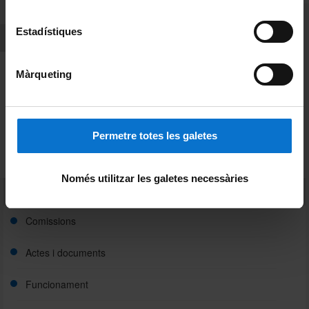
Estadístiques
Recerca
Grups de recerca
Màrqueting
Projectes de recerca
Instituts de recerca
Permetre totes les galetes
Resum de dades
Només utilitzar les galetes necessàries
Gestió interna
Comissions
Actes i documents
Funcionament