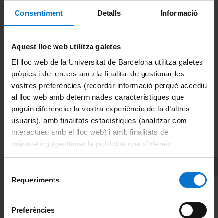
Presentació de tesi
Consentiment
Detalls
Informació
Abans de la lectura de la tesi
Aquest lloc web utilitza galetes
Després de la lectura de la tesi
El lloc web de la Universitat de Barcelona utilitza galetes
pròpies i de tercers amb la finalitat de gestionar les
Tesis
vostres preferències (recordar informació perquè accediu
al lloc web amb determinades característiques que
Àrees de coneixement
puguin diferenciar la vostra experiència de la d’altres
usuaris), amb finalitats estadístiques (analitzar com
Codis Unesco
interactueu amb el lloc web) i amb finalitats de
màrqueting (gestionar la publicitat que s’ofereix
Centres d'Assistència Primària
adequant-la en funció dels vostres hàbits de navegació).
Docència
Per obtenir més informació sobre les galetes podeu
Selecció
consultar la
Política de galetes del lloc web de la
Requeriments
de
Assignatures troncals
Universitat de Barcelona
.
consentiment
Assignatures optatives
Preferències