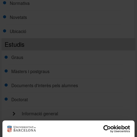
Normativa
Novetats
Ubicació
Estudis
Graus
Màsters i postgraus
Documents d'interès pels alumnes
Doctorat
Informació general
Normativa