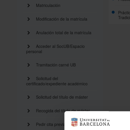
Matriculación
Prácti
Tradic
Modificación de la matrícula
Anulación total de la matrícula
Acceder al SocUB/Espacio
personal
Tramitación carné UB
Solicitud del
certificado/expediente académico
Solicitud del título de máster
Recogida del título de máster
Pedir cita previa