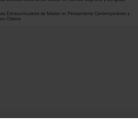
cas Extracurriculares de Máster en Pensamiento Contemporáneo y
ión Clásica