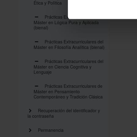
Ética y Política
Prácticas Extracurriculares del
Máster en Lógica Pura y Aplicada
(bienal)
Prácticas Extracurriculares del
Máster en Filosofía Analítica (bienal)
Prácticas Extracurriculares del
Máster en Ciencia Cognitiva y
Lenguaje
Prácticas Extracurriculares de
Máster en Pensamiento
Contemporáneo y Tradición Clásica
Recuperación del identificador y
la contraseña
Permanencia