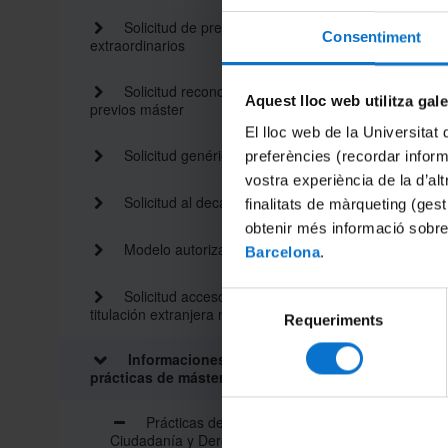
Solicitud de premios
Consentiment
extraordinarios
Solicitud reconocimiento créditos
Aquest lloc web utilitza gal
previos máster
El lloc web de la Universitat 
Solicitud genérica
preferències (recordar infor
vostra experiència de la d’al
Solicitud al decano
finalitats de màrqueting (gest
obtenir més informació sobre
Modelo autorización trámites
Barcelona
.
Solicitud acceso máster con
Selecció
titulación extranjera no homologada
Requeriments
de
consentiment
Informaciones de las
prácticas de máster
Prácticas del Máster en
Ciudadanía y Derechos Humanos: