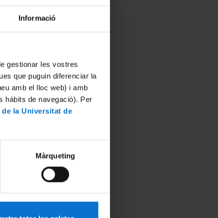
Informació
 de gestionar les vostres
ues que puguin diferenciar la
tueu amb el lloc web) i amb
es hàbits de navegació). Per
 de la Universitat de
Màrqueting