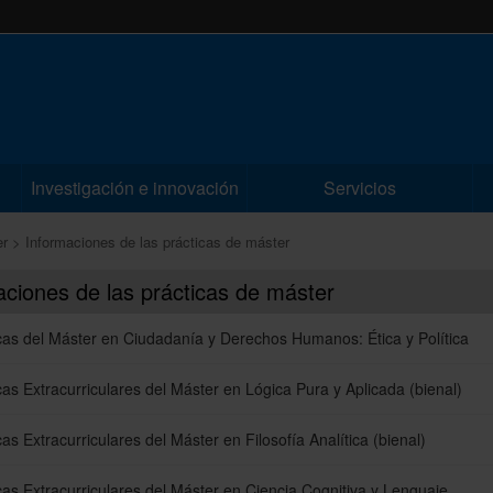
Investigación e innovación
Servicios
er
Informaciones de las prácticas de máster
aciones de las prácticas de máster
cas del Máster en Ciudadanía y Derechos Humanos: Ética y Política
cas Extracurriculares del Máster en Lógica Pura y Aplicada (bienal)
cas Extracurriculares del Máster en Filosofía Analítica (bienal)
cas Extracurriculares del Máster en Ciencia Cognitiva y Lenguaje