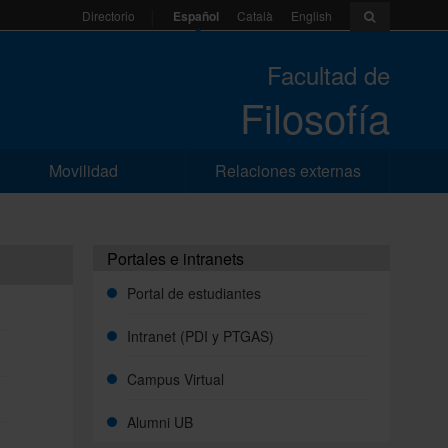
Español
Català
English
Directorio
Facultad de
Filosofía
Movilidad
Relaciones externas
Portales e intranets
Portal de estudiantes
Intranet (PDI y PTGAS)
Campus Virtual
Alumni UB