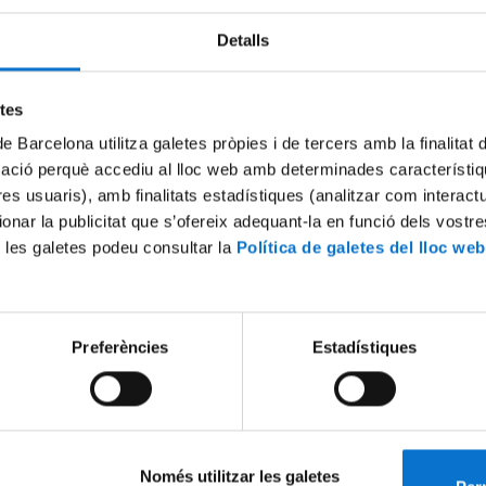
Detalls
etes
de Barcelona utilitza galetes pròpies i de tercers amb la finalitat
mació perquè accediu al lloc web amb determinades característiq
tres usuaris), amb finalitats estadístiques (analitzar com interac
ionar la publicitat que s’ofereix adequant-la en funció dels vostr
 les galetes podeu consultar la
Política de galetes del lloc web
Preferències
Estadístiques
Només utilitzar les galetes