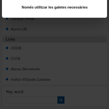
Només utilitzar les galetes necessàries
Intranet (PDI and PTGAS)
Campus Virtual
Alumni UB
Links
CIDOB
CCCB
Ateneu Barcelonès
Institut d'Estudis Catalans
Key word: