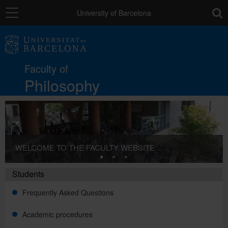
Navigation
toolb
University of Barcelona
The Faculty
Faculty of
Studies
Philosophy
Research and innovation
WELCOME TO THE FACULTY WEBSITE
Services
Students
Mobility
Frequently Asked Questions
Academic procedures
External relations