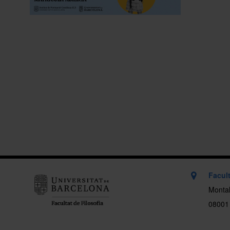
Facult
Montal
08001