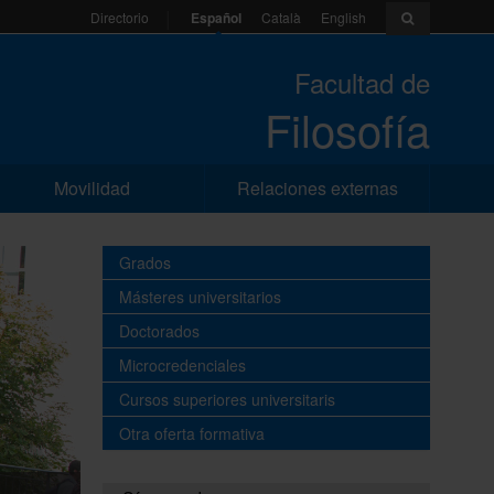
Español
Català
English
Directorio
Facultad de
Filosofía
Movilidad
Relaciones externas
Grados
Másteres universitarios
Doctorados
Microcredenciales
Cursos superiores universitaris
Otra oferta formativa