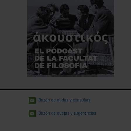
Buzón de dudas y consultas
Buzón de quejas y sugerencias