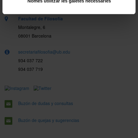
Només utilitzar les galetes necessàries
Facultad de Filosofía
Montalegre, 6
08001 Barcelona
secretariafilosofia@ub.edu
934 037 722
934 037 719
Buzón de dudas y consultas
Buzón de quejas y sugerencias