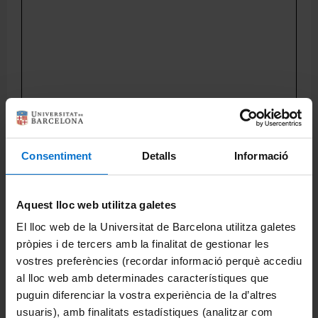
Directorio
Català
English
Mapa más grande
Consentiment
Detalls
Informació
Compartir:
Aquest lloc web utilitza galetes
Portales e intranets
El lloc web de la Universitat de Barcelona utilitza galetes
pròpies i de tercers amb la finalitat de gestionar les
Portal de estudiantes
vostres preferències (recordar informació perquè accediu
al lloc web amb determinades característiques que
Intranet (PDI y PTGAS)
puguin diferenciar la vostra experiència de la d’altres
Campus Virtual
usuaris), amb finalitats estadístiques (analitzar com