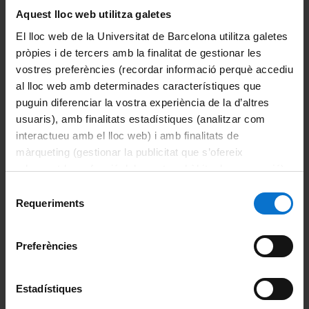
Aquest lloc web utilitza galetes
Normativa acadèmica UB
El lloc web de la Universitat de Barcelona utilitza galetes
Informació del màster
pròpies i de tercers amb la finalitat de gestionar les
vostres preferències (recordar informació perquè accediu
Presentació
al lloc web amb determinades característiques que
puguin diferenciar la vostra experiència de la d’altres
Accions de suport i d'orientació
usuaris), amb finalitats estadístiques (analitzar com
interactueu amb el lloc web) i amb finalitats de
Avaluació
màrqueting (gestionar la publicitat que s’ofereix
adequant-la en funció dels vostres hàbits de navegació).
Beques i ajuts
Per obtenir més informació sobre les galetes podeu
Selecció
consultar la
Política de galetes del lloc web de la
Requeriments
de
Calendari acadèmic
Universitat de Barcelona
.
consentiment
Horaris de classe
Preferències
Mobilitat
Estadístiques
Objectius i competències