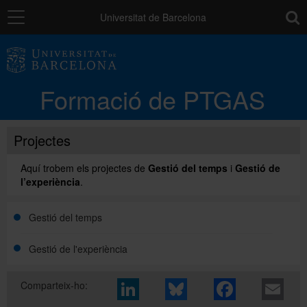
Navegació
toolb
Universitat de Barcelona
La unitat
Formació de PTGAS
Catàleg de la formació del PTGAS
Projectes
Cursos a mida
Aquí trobem els projectes de
Gestió del temps
i
Gestió de
l’experiència
.
Normativa
Gestió del temps
Gestió de l'experiència
Autoaprenentatge
Comparteix-ho:
Ajuts