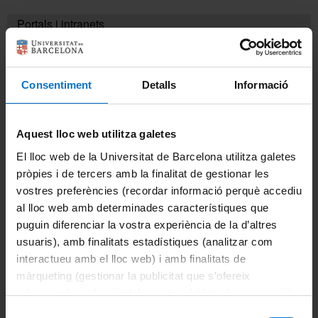
Portals i intranets
Històric i memòries
Portal d'estudiants
Intranet UB (PDI i PTGAS)
Consentiment
Detalls
Informació
Directori Formació
Campus Virtual
Aquest lloc web utilitza galetes
Alumni UB
Directori UB
El lloc web de la Universitat de Barcelona utilitza galetes
Directori institucional
pròpies i de tercers amb la finalitat de gestionar les
vostres preferències (recordar informació perquè accediu
Pla de formació del PTGAS
al lloc web amb determinades característiques que
puguin diferenciar la vostra experiència de la d’altres
Activitats formatives
usuaris), amb finalitats estadístiques (analitzar com
interactueu amb el lloc web) i amb finalitats de
Projectes
màrqueting (gestionar la publicitat que s’ofereix
adequant-la en funció dels vostres hàbits de navegació).
Gestió del temps
Per obtenir més informació sobre les galetes podeu
Selecció