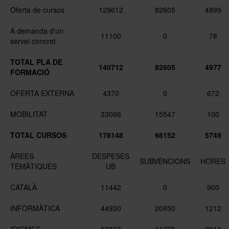
Oferta de cursos
129612
82605
4899
A demanda d'un
11100
0
78
servei concret
TOTAL PLA DE
140712
82605
4977
FORMACIÓ
OFERTA EXTERNA
4370
0
672
MOBILITAT
33066
15547
100
TOTAL CURSOS
178148
98152
5749
ÀREES
DESPESES
SUBVENCIONS
HORES
TEMÀTIQUES
UB
CATALÀ
11442
0
900
INFORMÀTICA
44930
20850
1212
IDIOMES
53533
61775
2310