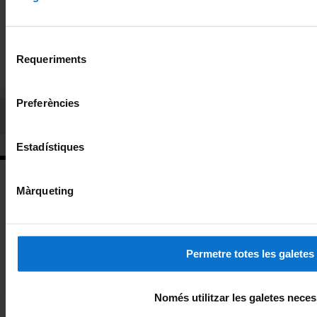
MOBILITAT AGAUR
15547
8
8
CAPACITACIÓ
1
13
Selecció
TOTAL
178148
98152
5749
Requeriments
de
consentiment
Preferències
Comparteix-ho:
Estadístiques
Màrqueting
Campus de Sants
Permetre totes les galetes
Melcior de Palau, 140
08014 Barcelona
Només utilitzar les galetes neces
formacio@ub.edu