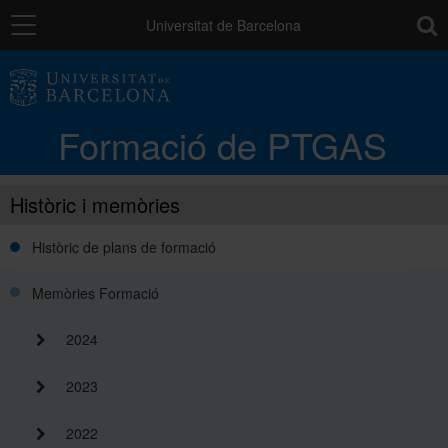
Navegació
toolb
Universitat de Barcelona
La unitat
Formació de PTGAS
Catàleg de la formació del PTGAS
Històric i memòries
Cursos a mida
Històric de plans de formació
Memòries Formació
Normativa
2024
Autoaprenentatge
2023
2022
Ajuts