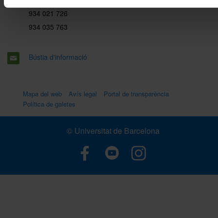
934 021 726
934 035 763
Bústia d'informació
Mapa del web
Avís legal
Portal de transparència
Política de galetes
© Universitat de Barcelona