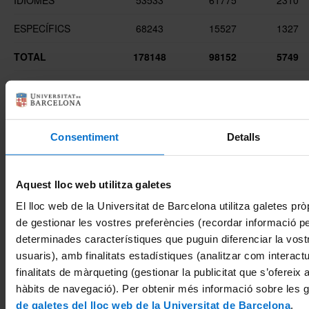
ESPECÍFICS
68243
15527
1327
TOTAL
178148
98152
5749
DESPESES
ÀMBITS
SUBVENCIONS
HORES
UB
FORMACIÓ BÀSICA
13984
500
323
Consentiment
Detalls
FORMACIÓ
25354
1269
22
INTEGRAL
Aquest lloc web utilitza galetes
EXTERNA
4370
672
41
El lloc web de la Universitat de Barcelona utilitza galetes pròp
de gestionar les vostres preferències (recordar informació 
PERFECCIONAMENT
99469
82105
3385
determinades característiques que puguin diferenciar la vostr
PROVES NIVELL
1905
13
94
usuaris), amb finalitats estadístiques (analitzar com interac
finalitats de màrqueting (gestionar la publicitat que s’ofereix
MOBILITAT ANGLÈS
33066
100
1
hàbits de navegació). Per obtenir més informació sobre les 
de galetes del lloc web de la Universitat de Barcelona
.