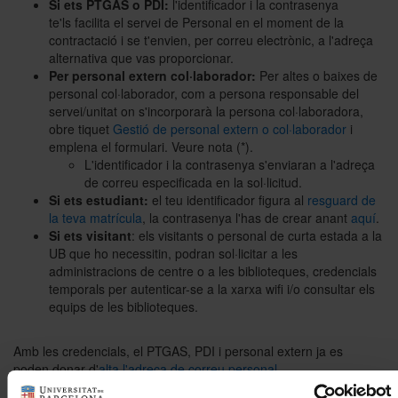
Si ets PTGAS o PDI:
l'identificador i la contrasenya
te'ls facilita el servei de Personal en el moment de la
contractació i se t'envien, per correu electrònic, a l'adreça
Sobre l'Àrea TIC
alternativa que vas proporcionar.
Per personal extern col·laborador:
Per altes o baixes de
personal col·laborador, com a persona responsable del
servei/unitat on s'incorporarà la persona col·laboradora,
Directori
obre tiquet
Gestió de personal extern o col·laborador
i
emplena el formulari. Veure nota (*).
L'identificador i la contrasenya s'enviaran a l'adreça
de correu especificada en la sol·licitud.
Si ets estudiant:
el teu identificador figura al
resguard de
la teva matrícula
, la contrasenya l'has de crear anant
aquí
.
Si ets visitant
: els visitants o personal de curta estada a la
UB que ho necessitin, podran sol·licitar a les
administracions de centre o a les biblioteques, credencials
temporals per autenticar-se a la xarxa wifi i/o consultar els
equips de les biblioteques.
Amb les credencials, el PTGAS, PDI i personal extern ja es
poden donar d'
alta l'adreça de correu personal
.
(*) Nota: Aquest formulari es considerarà exclusivament per al