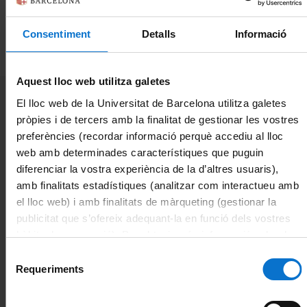
personal extern que col·labora o presta serveis a la UB i que es
trobi en situació d’activitat professional, d’acord amb la normativa
Consentiment
Detalls
Informació
vigent, en cap cas per personal UB en actiu o jubilat. L’ús indegut
del formulari podrà comportar l’adopció de les mesures pertinents
Aquest lloc web utilitza galetes
El lloc web de la Universitat de Barcelona utilitza galetes
pròpies i de tercers amb la finalitat de gestionar les vostres
preferències (recordar informació perquè accediu al lloc
web amb determinades característiques que puguin
diferenciar la vostra experiència de la d’altres usuaris),
Observacions:
L'alta o renovació de les credencials per a personal extern té 1
amb finalitats estadístiques (analitzar com interactueu amb
any de vigència.
el lloc web) i amb finalitats de màrqueting (gestionar la
publicitat que s’ofereix adequant-la en funció dels vostres
Com puc fer la sol·licitud?:
hàbits de navegació). Per obtenir més informació sobre les
Per altes o baixes de personal col·laborador i com a persona
galetes podeu consultar la
Política de galetes del lloc
responsable del servei/unitat on s'incorporarà la persona
Selecció
col·laboradora, obre tiquet
Gestió de personal extern o
web de la Universitat de Barcelona
.
Requeriments
de
col·laborador
i emplena el formulari. Veure nota (*).
consentiment
Recorda: