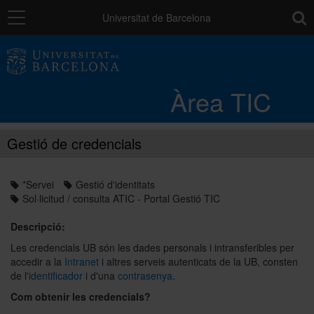
Navegació
toolb
Universitat de Barcelona
Entorn de treball
Àrea TIC
Núvol UB
Gestió de credencials
Catàleg de serveis i tràmits
*Servei
Gestió d'identitats
Sol·licitud / consulta ATIC - Portal Gestió TIC
Suport a la Docència
Descripció:
Les credencials UB són les dades personals i intransferibles per
Seguretat de les dades
accedir a la
Intranet
i altres serveis autenticats de la UB, consten
de l'
identificador
i d'una
contrasenya
.
Com obtenir les credencials?
PAU: necessites ajuda?