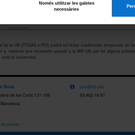
Només utilitzar les galetes
Perm
necessàries
 de la UB (PTGAS o PDI) podrà sol·licitar credencials temporals, en les
 a visitants que necessitin accedir a la Wifi UB, per fer alguna activita
 amb la Universitat.
ló Rosa
pau@ub.edu
sera de les Corts 131-159
93 402 16 87
 Barcelona
a de galetes