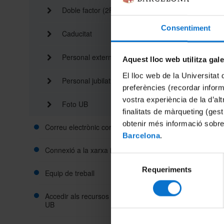
Doble factor (2FA)
Consentiment
Caducitat
Personal extern
Aquest lloc web utilitza gal
El lloc web de la Universitat 
Personal jubilat
preferències (recordar infor
Si no te
vostra experiència de la d’al
Foto UB
els formul
finalitats de màrqueting (gest
accedir a l
obtenir més informació sobre
Correu electrònic corporatiu
Barcelona
.
Connexió a la xarxa informàtica
Selecció
Requeriments
de
Equip de treball
consentiment
Accedir als recursos des de fora de la
UB