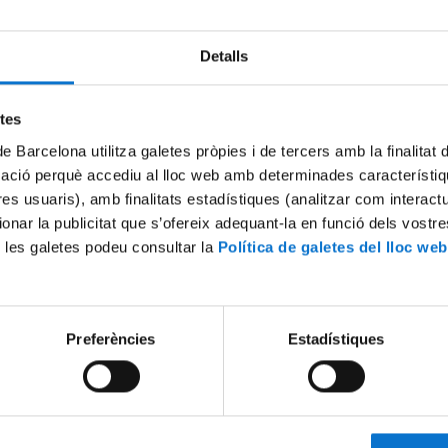
►
Contrasenya
►
Doble factor
Detalls
►
Caducitat de les credencials
►
Personal extern
etes
►
Foto UB
de Barcelona utilitza galetes pròpies i de tercers amb la finalitat
mació perquè accediu al lloc web amb determinades característiq
ns les credencials UB, accedeix al servei
Gestió de credencials
on tens 
tres usuaris), amb finalitats estadístiques (analitzar com interac
aris d'alta o renovació per a personal extern (
Full de sol·licitud/r
ionar la publicitat que s’ofereix adequant-la en funció dels vostr
a Intranet i altres serveis i per obtenir una adreça de correu corporativa
 les galetes podeu consultar la
Política de galetes del lloc web
Pantalla d'identificació UB
Preferències
Estadístiques