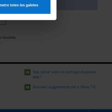
Web Ateneu
etre totes les galetes
 facultats
t
Vols opinar sobre el contingut d'aquesta
web?
Queixes i suggeriments per a l'Àrea TIC