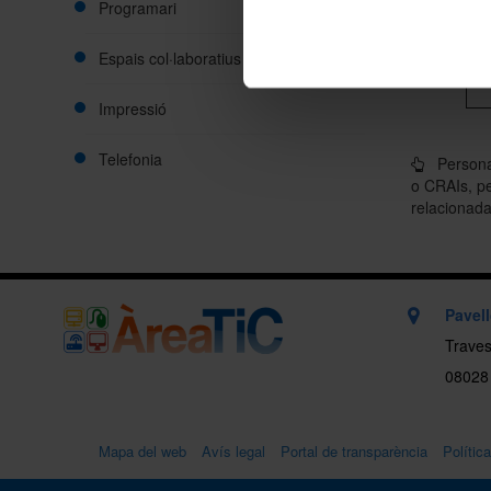
Programari
Espais col·laboratius
Impressió
Telefonia
Personal
o CRAIs, per
relacionada
Pavel
Traves
08028
Mapa del web
Avís legal
Portal de transparència
Polític