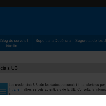
àleg de serveis i
Suport a la Docència
Seguretat de les 
tràmits
cials UB
Les credencials UB són les dades personals i intransferibles per 
Intranet
i altres serveis autenticats de la UB. Consulta la informa
a:
►
Identificador