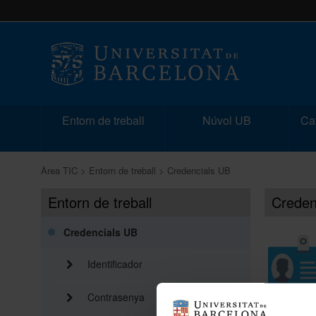
Entorn de treball
Núvol UB
Cat
Àrea TIC
Entorn de treball
Credencials UB
Entorn de treball
Creden
Credencials UB
Identificador
Contrasenya