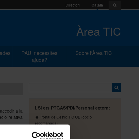
Català
Directori
Àrea TIC
dades
PAU: necessites
Sobre l'Àrea TIC
ajuda?
Si ets PTGAS/PDI/Personal extern:
accedir a la
ció relativa
Portal de Gestió TIC UB
(opció
recomanada)
93 402 16 87
pau@ub.edu