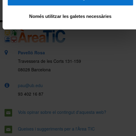
Només utilitzar les galetes necessàries
Pavelló Rosa
Travessera de les Corts 131-159
08028 Barcelona
pau@ub.edu
93 402 16 87
Vols opinar sobre el contingut d'aquesta web?
Queixes i suggeriments per a l'Àrea TIC