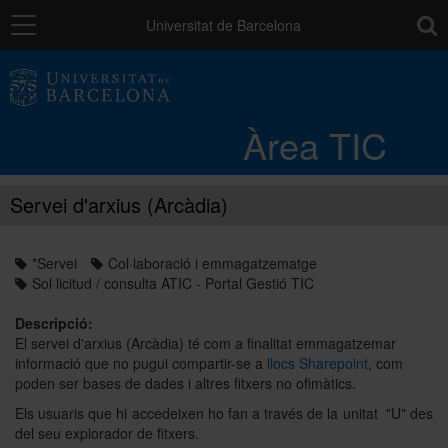
Navegació
toolb
Universitat de Barcelona
Entorn de treball
Àrea TIC
Núvol UB
Servei d'arxius (Arcàdia)
Catàleg de serveis i tràmits
*Servei
Col·laboració i emmagatzematge
Sol·licitud / consulta ATIC - Portal Gestió TIC
Suport a la Docència
Descripció:
El servei d'arxius (Arcàdia) té com a finalitat emmagatzemar
informació que no pugui compartir-se a
llocs Sharepoint
, com
Seguretat de les dades
poden ser bases de dades i altres fitxers no ofimàtics.
Els usuaris que hi accedeixen ho fan a través de la unitat "U" des
del seu explorador de fitxers.
PAU: necessites ajuda?